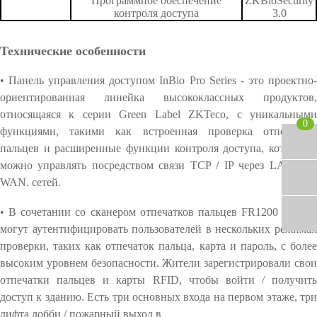
Программное обеспечение
ZKBioSecurity
i
и
o
c
c
контроля доступа
3.0
s
S
u
u
i
e
r
r
Технические особенности
b
c
i
i
l
u
t
t
• Панель управления доступом InBio Pro Series - это проектно-
e
r
y
y
ориентированная линейка высококлассных продуктов,
L
i
относящаяся к серии Green Label ZKTeco, с уникальными
i
t
0
функциями, такими как встроенная проверка отпечатков
g
y
h
пальцев и расширенные функции контроля доступа, которыми
t
можно управлять посредством связи TCP / IP через LAN или
WAN. сетей.
• В сочетании со сканером отпечатков пальцев FR1200 панели
могут аутентифицировать пользователей в нескольких режимах
проверки, таких как отпечаток пальца, карта и пароль, с более
высоким уровнем безопасности. Жители зарегистрировали свои
отпечатки пальцев и карты RFID, чтобы войти / получить
доступ к зданию. Есть три основных входа на первом этаже, три
лифта лобби / пожарный выход в