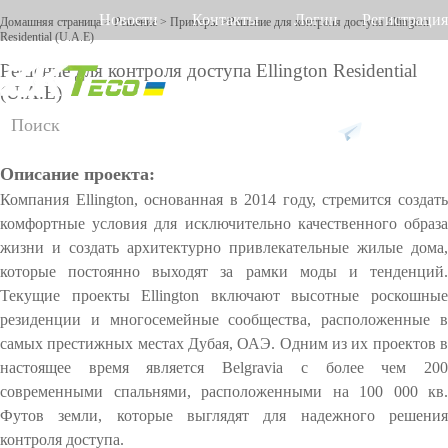
Новости
Контакты
Логин
Регистрация
Домашняя страница
>
Решение
>
Примеры
>Решение для контроля доступа Ellington
Residential (U.A.E)
Решение для контроля доступа Ellington Residential
(U.A.E)
Русский
Английский
Украинский
Продукт
Решение
Поддержка
Описание проекта:
Д
Онла
П
О
У
У
У
л
йн
ро
бо
м
че
пр
Компания Ellington, основанная в 2014 году, стремится создать
я
подде
гр
ру
н
т
ав
комфортные условия для исключительно качественного образа
р
ржка
ам
до
ы
ра
ле
Учет
Боль
Видео
Учет
Прив
жизни и создать архитектурно привлекательные жилые дома,
Торговый центр Othaim в Саудовской Аравии
Ferrovial — Строительное предприятие в Испании, решение по контролю до
а
м
ва
й
бо
н
которые постоянно выходят за рамки моды и тенденций.
з
рабоч
но
ше>>
н
домо
до
по
че
од
ие
л
Текущие проекты Ellington включают высотные роскошные
FAQ
е
ие
м
го
до
и
его
фон
венам
ворот
об
пр
вр
ст
резиденции и многосемейные сообщества, расположенные в
ч
Сооб
ес
от
ем
уп
самых престижных местах Дубая, ОАЭ. Одним из их проектов в
време
Боль
ладон
Контр
н
пе
ив
ен
о
настоящее время является Belgravia с более чем 200
щить
ы
че
C
и
м
ни
ше>>
и
оллер
современными спальнями, расположенными на 100 000 кв.
х
н
O
Решение для контроля доступа Ellington Residential (U.A.E)
Решение по управлению лифтами в компании DAMAC, Дубай
о
о
Футов земли, которые выглядят для надежного решения
ие
VI
Контр
Учет
ы
В
То
Б
Д
т
D-
контроля доступа.
Больше использований
пробл