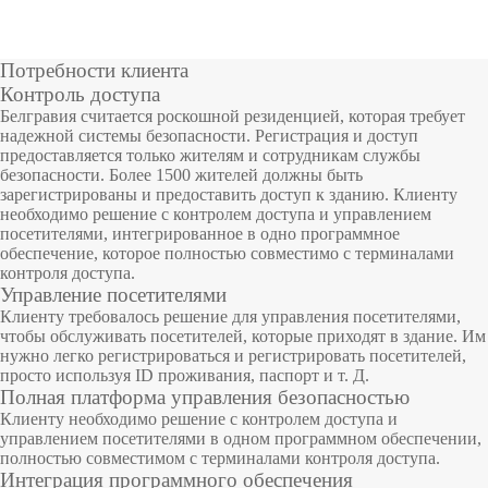
ид
рг
ио
ос
р
19
оль
по
досту
ео
ов
ме
м
а
еме
на
ое
тр
от
PTZ
POS
Интег
Метал
с
досту
геоме
па
бл
об
ич
р
Потребности клиента
л
Видео
видео
ю
периф
ор
рируе
ес
лодет
ба
Контроль доступа
е
па
трии
Терми
де
уд
ки
га
й
Белгравия считается роскошной резиденцией, которая требует
камер
ерия
мые
ектор
н
ов
е
ж
надежной системы безопасности. Регистрация и доступ
и
Торго
лица
налы
ие
ан
м
а
предоставляется только жителям и сотрудникам службы
н
ы
Анти
модул
ы
безопасности. Более 1500 жителей должны быть
ие
од
и
вое
Учет
досту
д
зарегистрированы и предоставить доступ к зданию. Клиенту
ул
ав
у
IP
кражн
и
Обнар
необходимо решение с контролем доступа и управлением
обору
и
по
то
па
с
посетителями, интегрированное в одно программное
м
т
видео
ое
Скане
ужите
обеспечение, которое полностью совместимо с терминалами
дован
отпеч
Боль
об
р
контроля доступа.
ил
и
камер
обору
ры
ль
Управление посетителями
ие
атку
ше>>
ей
и
Клиенту требовалось решение для управления посетителями,
ы
дован
отпеч
взрыв
чтобы обслуживать посетителей, которые приходят в здание. Им
Боль
пальц
нужно легко регистрироваться и регистрировать посетителей,
HD
ие
атков
чатки
просто используя ID проживания, паспорт и т. Д.
Т
T
У
У
З
У
Р
С
ше>>
а
Полная платформа управления безопасностью
е
i
ч
п
а
п
е
и
видео
POS
Скане
Рентг
Клиенту необходимо решение с контролем доступа и
Боль
х
m
е
р
м
р
ш
с
управлением посетителями в одном программном обеспечении,
н
e
т
а
о
а
е
т
камер
терми
р вен
еновс
полностью совместимом с терминалами контроля доступа.
ше>>
о
C
р
в
ч
в
н
е
Интеграция программного обеспечения