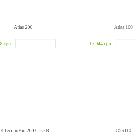
Atlas 200
Atlas 100
8 грн.
15 944 грн.
KTeco inBio 260 Case B
C5S110