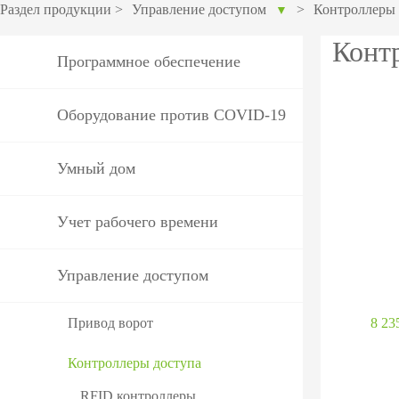
оборудов
Раздел продукции
>
Управление доступом
>
Контроллеры 
▼
PTZ видеокамеры
POS перифер
Конт
Программное обеспечение
IP видеокамеры
Антикражное
HD видеокамеры
оборудование
Оборудование против COVID-19
Больше>>
POS термина
Умный дом
Больше>>
Учет рабочего времени
Управление доступом
Привод ворот
8 23
Контроллеры доступа
RFID контроллеры