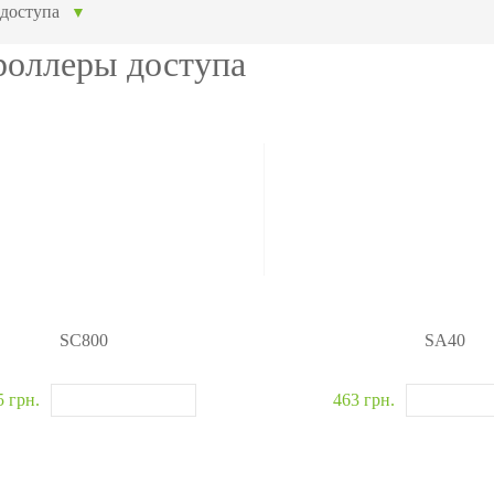
ание
модули
авт
доступа
▼
ия
Интегрируемые модули
Металл
роллеры доступа
Сканеры отпечатков
Обнару
Сканер вен пальца
Рентге
лы
Больше>>
Больше
SC800
SA40
5 грн.
463 грн.