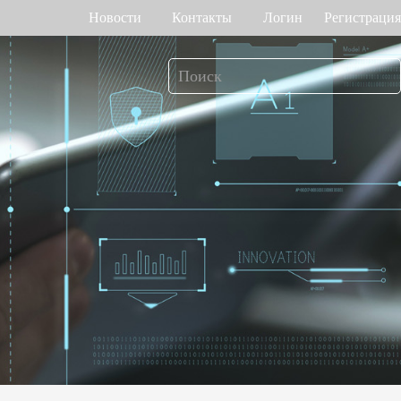
Новости
Контакты
Логин
Регистрация
т рабочего
Управление доступом
мени
о венам ладони
Привод ворот
Торговый центр Othaim в Саудовской Аравии
Ferrovial — Строительное предприятие в Испании, решение по контролю доступа
о геометрии лица
Контроллеры доступа
 отпечатку пальца
Терминалы доступа
>>
Больше>>
Решение для контроля доступа Ellington Residential (U.A.E)
Решение по управлению лифтами в компании DAMAC, Дубай
мотр багажа и
Больше использований