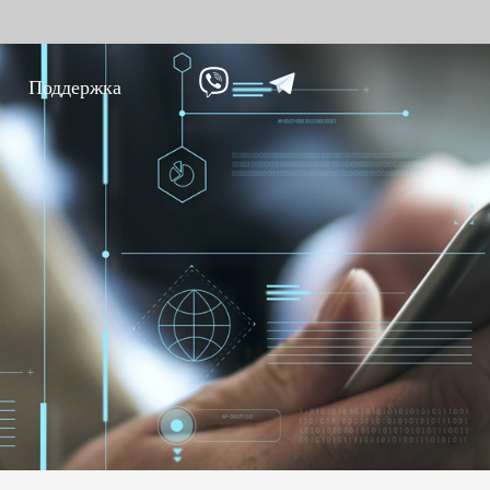
Поддержка
ание против
Умный дом
Уче
9
вре
Видеодомофон
Учет п
Больше>>
Учет п
Учет по
Больше
Биометрические
Дос