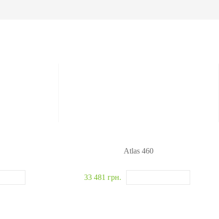
омобилей
одетекторы
житель взрывчатки
новские системы
>>
Atlas 460
33 481 грн.