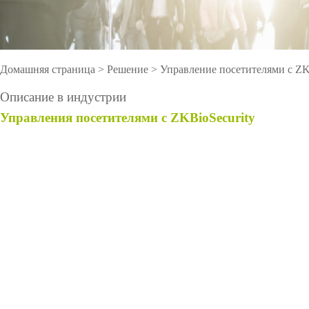
оборудов
PTZ видеокамеры
POS перифер
IP видеокамеры
Антикражное
Домашняя страница
>
Решение
> Управление посетителями с ZK
HD видеокамеры
оборудование
Описание в индустрии
Больше>>
POS термина
Управления посетителями с Z
KBioSecu
rity
Больше>>