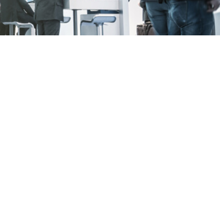
омобилей
одетекторы
житель взрывчатки
новские системы
>>