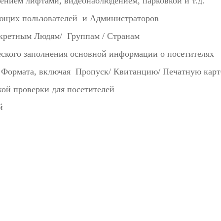
лением лифтами, видеонаблюдением, парковкой и т.д.
ующих пользователей и Администраторов
нкретным Людям/ Группам / Странам
еского заполнения основной информации о посетителях
/ Формата, включая Пропуск/ Квитанцию/ Печатную кар
ой проверки для посетителей
й