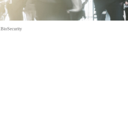
ание
модули
авт
ия
Интегрируемые модули
Металл
Сканеры отпечатков
Обнару
BioSecurity
Сканер вен пальца
Рентге
лы
Больше>>
Больше