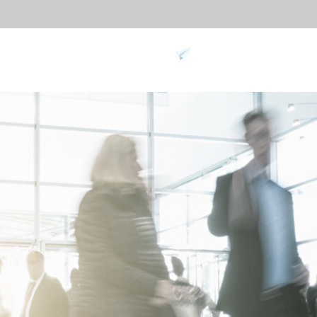
Поддержка
ание против
Умный дом
Уче
9
вре
Видеодомофон
Учет п
Больше>>
Учет п
Учет по
Больше
Биометрические
Дос