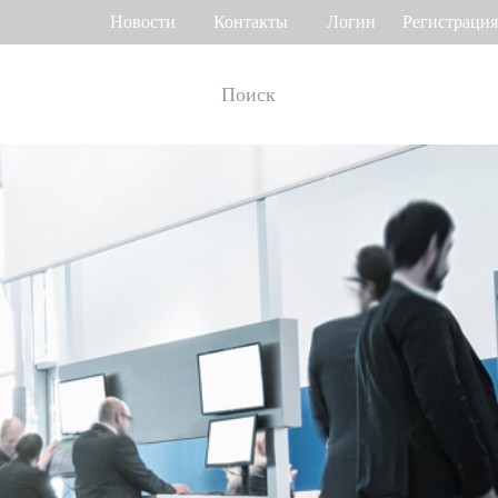
Новости
Контакты
Логин
Регистрация
т рабочего
Управление доступом
мени
о венам ладони
Привод ворот
Торговый центр Othaim в Саудовской Аравии
Ferrovial — Строительное предприятие в Испании, решение по контролю доступа
о геометрии лица
Контроллеры доступа
 отпечатку пальца
Терминалы доступа
>>
Больше>>
Решение для контроля доступа Ellington Residential (U.A.E)
Решение по управлению лифтами в компании DAMAC, Дубай
мотр багажа и
Больше использований