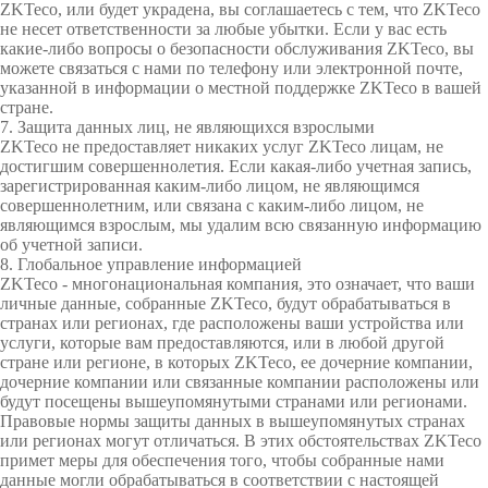
ZKTeco, или будет украдена, вы соглашаетесь с тем, что ZKTeco
не несет ответственности за любые убытки. Если у вас есть
какие-либо вопросы о безопасности обслуживания ZKTeco, вы
можете связаться с нами по телефону или электронной почте,
указанной в информации о местной поддержке ZKTeco в вашей
стране.
7. Защита данных лиц, не являющихся взрослыми
ZKTeco не предоставляет никаких услуг ZKTeco лицам, не
достигшим совершеннолетия. Если какая-либо учетная запись,
зарегистрированная каким-либо лицом, не являющимся
совершеннолетним, или связана с каким-либо лицом, не
являющимся взрослым, мы удалим всю связанную информацию
об учетной записи.
8. Глобальное управление информацией
ZKTeco - многонациональная компания, это означает, что ваши
личные данные, собранные ZKTeco, будут обрабатываться в
странах или регионах, где расположены ваши устройства или
услуги, которые вам предоставляются, или в любой другой
стране или регионе, в которых ZKTeco, ее дочерние компании,
дочерние компании или связанные компании расположены или
будут посещены вышеупомянутыми странами или регионами.
Правовые нормы защиты данных в вышеупомянутых странах
или регионах могут отличаться. В этих обстоятельствах ZKTeco
примет меры для обеспечения того, чтобы собранные нами
данные могли обрабатываться в соответствии с настоящей