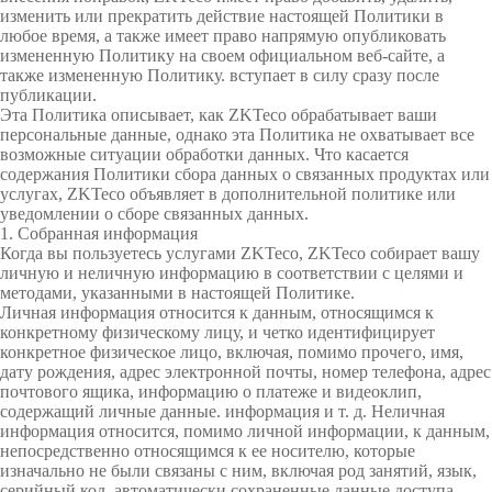
ид
рг
ио
ос
р
19
изменить или прекратить действие настоящей Политики в
оль
по
досту
ео
ов
ме
м
а
любое время, а также имеет право напрямую опубликовать
еме
на
ое
тр
от
PTZ
POS
Интег
Метал
с
измененную Политику на своем официальном веб-сайте, а
досту
геоме
па
бл
об
ич
р
л
также измененную Политику. вступает в силу сразу после
Видео
видео
ю
периф
ор
рируе
ес
лодет
ба
е
публикации.
па
трии
Терми
де
уд
ки
га
Эта Политика описывает, как ZKTeco обрабатывает ваши
й
камер
ерия
мые
ектор
н
ов
е
ж
персональные данные, однако эта Политика не охватывает все
и
Торго
лица
налы
возможные ситуации обработки данных. Что касается
ие
ан
м
а
н
ы
Анти
модул
ы
содержания Политики сбора данных о связанных продуктах или
ие
од
и
вое
Учет
досту
д
услугах, ZKTeco объявляет в дополнительной политике или
ул
ав
у
IP
кражн
и
Обнар
уведомлении о сборе связанных данных.
обору
и
по
то
па
с
1. Собранная информация
м
т
видео
ое
Скане
ужите
Когда вы пользуетесь услугами ZKTeco, ZKTeco собирает вашу
дован
отпеч
Боль
об
р
личную и неличную информацию в соответствии с целями и
ил
и
камер
обору
ры
ль
методами, указанными в настоящей Политике.
ие
атку
ше>>
ей
Личная информация относится к данным, относящимся к
и
конкретному физическому лицу, и четко идентифицирует
ы
дован
отпеч
взрыв
Боль
пальц
конкретное физическое лицо, включая, помимо прочего, имя,
дату рождения, адрес электронной почты, номер телефона, адрес
HD
ие
атков
чатки
Т
T
У
У
З
У
Р
С
ше>>
а
почтового ящика, информацию о платеже и видеоклип,
е
i
ч
п
а
п
е
и
содержащий личные данные. информация и т. д. Неличная
видео
POS
Скане
Рентг
Боль
х
m
е
р
м
р
ш
с
информация относится, помимо личной информации, к данным,
н
e
т
а
о
а
е
т
непосредственно относящимся к ее носителю, которые
камер
терми
р вен
еновс
ше>>
изначально не были связаны с ним, включая род занятий, язык,
о
C
р
в
ч
в
н
е
серийный код, автоматически сохраненные данные доступа,