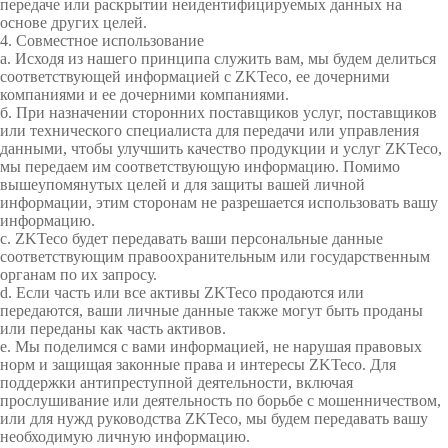
передаче или раскрытии неидентифицируемых данных на
основе других целей.
4. Совместное использование
а. Исходя из нашего принципа служить вам, мы будем делиться
соответствующей информацией с ZKTeco, ее дочерними
компаниями и ее дочерними компаниями.
б. При назначении сторонних поставщиков услуг, поставщиков
или технического специалиста для передачи или управления
данными, чтобы улучшить качество продукции и услуг ZKTeco,
мы передаем им соответствующую информацию. Помимо
вышеупомянутых целей и для защиты вашей личной
информации, этим сторонам не разрешается использовать вашу
информацию.
c. ZKTeco будет передавать ваши персональные данные
соответствующим правоохранительным или государственным
органам по их запросу.
d. Если часть или все активы ZKTeco продаются или
передаются, ваши личные данные также могут быть проданы
или переданы как часть активов.
е. Мы поделимся с вами информацией, не нарушая правовых
норм и защищая законные права и интересы ZKTeco. Для
поддержки антипреступной деятельности, включая
прослушивание или деятельность по борьбе с мошенничеством,
или для нужд руководства ZKTeco, мы будем передавать вашу
необходимую личную информацию.