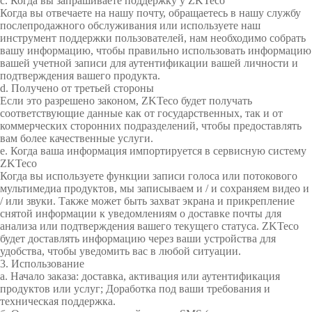
c. Когда вы запрашиваете поддержку у ZKTeco
i
и
o
c
c
Когда вы отвечаете на нашу почту, обращаетесь в нашу службу
послепродажного обслуживания или используете наш
s
S
u
u
инструмент поддержки пользователей, нам необходимо собрать
i
e
r
r
вашу информацию, чтобы правильно использовать информацию
b
c
i
i
вашей учетной записи для аутентификации вашей личности и
l
u
t
t
подтверждения вашего продукта.
e
r
y
y
d. Получено от третьей стороны
L
i
Если это разрешено законом, ZKTeco будет получать
соответствующие данные как от государственных, так и от
i
t
коммерческих сторонних подразделений, чтобы предоставлять
g
y
вам более качественные услуги.
h
е. Когда ваша информация импортируется в сервисную систему
t
ZKTeco
Когда вы используете функции записи голоса или потокового
мультимедиа продуктов, мы записываем и / и сохраняем видео и
/ или звуки. Также может быть захват экрана и прикрепление
снятой информации к уведомлениям о доставке почты для
анализа или подтверждения вашего текущего статуса. ZKTeco
будет доставлять информацию через ваши устройства для
удобства, чтобы уведомить вас в любой ситуации.
3. Использование
а. Начало заказа: доставка, активация или аутентификация
продуктов или услуг; Доработка под ваши требования и
техническая поддержка.