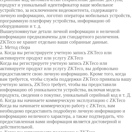
ы
налы
пальц
кие
л
u
а
л
н
л
и
м
продукт и уникальный идентификатор ваше мобильное
о
b
б
е
ы
е
е
а
устройство, за исключением видеоконтента, содержащего
Боль
Боль
а
систе
г
e
о
н
е
н
д
б
личную информацию, логотип оператора мобильных устройств,
и
д
ч
и
р
и
л
е
программную платформу устройства, информацию об
ше>>
ше>>
Боль
мы
я
л
е
е
е
е
я
з
оборудовании и т. д.
Вышеупомянутые детали личной информации и неличной
р
я
г
п
ш
п
у
о
ше>>
Боль
информации предназначены для стандартного различения.
а
у
о
о
е
а
п
п
ZKTeco не хранит отдельно ваши собранные данные.
с
ч
в
с
н
р
р
а
ше>>
2. Метод сбора
п
е
р
е
и
к
а
с
а. Когда вы регистрируете учетную запись ZKTeco или
о
т
е
т
я
о
в
н
активируете продукт или услугу ZKTeco
з
а
м
и
в
л
о
Когда вы регистрируете учетную запись ZKTeco или
активируете продукт или услугу ZKTeco, вы добровольно
н
п
е
т
к
е
с
предоставляете свою личную информацию. Кроме того, когда
а
о
н
е
о
н
т
вам требуется, чтобы служба поддержки ZKTeco привязала вашу
в
с
и
л
й
и
и
учетную запись, ZKTeco требует, чтобы вы предоставили
а
е
с
я
c
я
с
информацию об уникальности устройства, включая модель
н
щ
B
м
Z
Л
Z
продукта, сведения о покупке, уникальный серийный код и т. Д.
и
а
i
и
K
и
K
б. Когда вы начинаете коммерческую эксплуатацию с ZKTeco
Когда вы начинаете коммерческую работу с ZKTeco, вам
я
е
o
с
B
ф
B
необходимо предоставить подробную личную информацию и
л
м
T
Z
i
т
i
информацию неличного характера, а также подтвердить, что
и
о
i
K
o
о
o
предоставленная вами информация является достоверной и
ц
с
m
B
S
м
S
действительной.
V
т
e
i
e
e