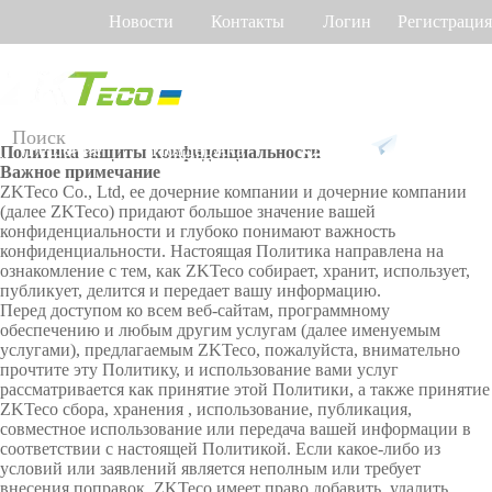
Новости
Контакты
Логин
Регистрация
Русский
Английский
Украинский
Продукт
Решение
Поддержка
Политика защиты конфиденциальности
Важное примечание
Д
Онла
ZKTeco Co., Ltd, ее дочерние компании и дочерние компании
П
О
У
У
У
(далее ZKTeco) придают большое значение вашей
л
йн
ро
бо
м
че
пр
конфиденциальности и глубоко понимают важность
я
подде
гр
ру
н
т
ав
конфиденциальности. Настоящая Политика направлена ​​на
р
ржка
ам
до
ы
ра
ле
Учет
Боль
Видео
Учет
Прив
ознакомление с тем, как ZKTeco собирает, хранит, использует,
Торговый центр Othaim в Саудовской Аравии
Ferrovial — Строительное предприятие в Испании, решение по контролю до
а
м
ва
й
бо
н
публикует, делится и передает вашу информацию.
з
рабоч
но
ше>>
н
домо
до
по
че
од
ие
Перед доступом ко всем веб-сайтам, программному
л
FAQ
е
ие
м
го
до
обеспечению и любым другим услугам (далее именуемым
и
его
фон
венам
ворот
услугами), предлагаемым ZKTeco, пожалуйста, внимательно
об
пр
вр
ст
ч
Сооб
прочтите эту Политику, и использование вами услуг
ес
от
ем
уп
време
Боль
ладон
Контр
н
рассматривается как принятие этой Политики, а также принятие
пе
ив
ен
о
щить
ZKTeco сбора, хранения , использование, публикация,
ы
че
C
и
м
ни
ше>>
и
оллер
совместное использование или передача вашей информации в
х
н
O
Решение для контроля доступа Ellington Residential (U.A.E)
Решение по управлению лифтами в компании DAMAC, Дубай
соответствии с настоящей Политикой. Если какое-либо из
о
о
ие
VI
условий или заявлений является неполным или требует
Контр
Учет
ы
В
То
Б
Д
т
D-
Больше использований
внесения поправок, ZKTeco имеет право добавить, удалить,
пробл