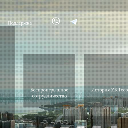
Поддержка
ание против
Умный дом
Уче
9
вре
Видеодомофон
Учет п
Больше>>
Учет п
Беспроигрышное
История ZKTeco
Учет по
сотрудничество
Больше
Биометрические
Дос