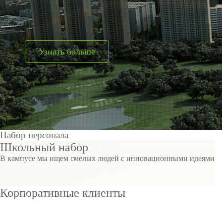
оборудов
PTZ видеокамеры
POS перифер
IP видеокамеры
Антикражное
Узнать больше
HD видеокамеры
оборудование
Больше>>
POS термина
Больше>>
Набор персонала
Школьный набор
В кампусе мы ищем смелых людей с инновационными идеями
Корпоративные клиенты