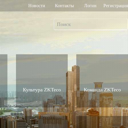
Новости
Контакты
Логин
Регистрация
т рабочего
Управление доступом
мени
о венам ладони
Привод ворот
Торговый центр Othaim в Саудовской Аравии
Ferrovial — Строительное предприятие в Испании, решение по контролю доступа
о геометрии лица
Контроллеры доступа
Культура ZKTeco
Команда ZKTeco
 отпечатку пальца
Терминалы доступа
>>
Больше>>
Решение для контроля доступа Ellington Residential (U.A.E)
Решение по управлению лифтами в компании DAMAC, Дубай
мотр багажа и
Больше использований