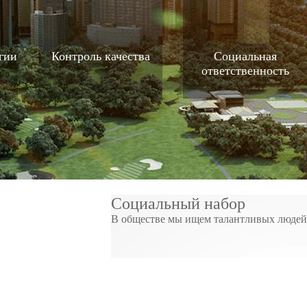
омобилей
одетекторы
гии
житель взрывчатки
Контроль качества
Социальная
ответственность
новские системы
>>
Социальный набор
В обществе мы ищем талантливых людей