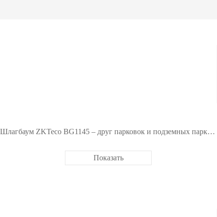
омобилей
одетекторы
житель взрывчатки
новские системы
>>
Шлагбаум ZKTeco BG1145 – друг парковок и подземных паркингов
Показать