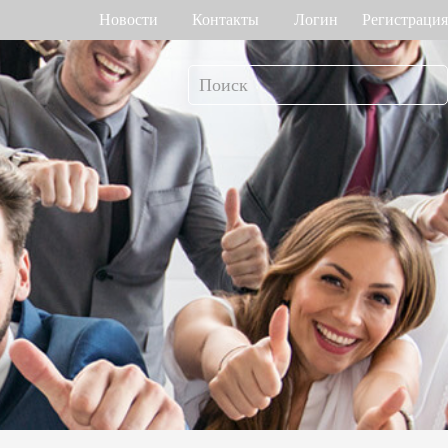
Новости
Контакты
Логин
Регистрация
т рабочего
Управление доступом
мени
о венам ладони
Привод ворот
Торговый центр Othaim в Саудовской Аравии
Ferrovial — Строительное предприятие в Испании, решение по контролю доступа
о геометрии лица
Контроллеры доступа
 отпечатку пальца
Терминалы доступа
>>
Больше>>
Решение для контроля доступа Ellington Residential (U.A.E)
Решение по управлению лифтами в компании DAMAC, Дубай
мотр багажа и
Больше использований