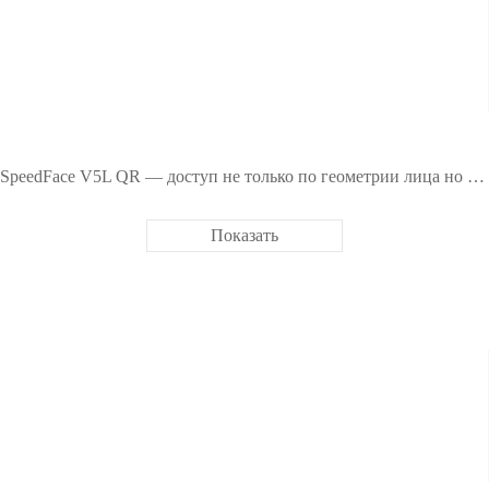
SpeedFace V5L QR — доступ не только по геометрии лица но еще и по QR коду!
Показать