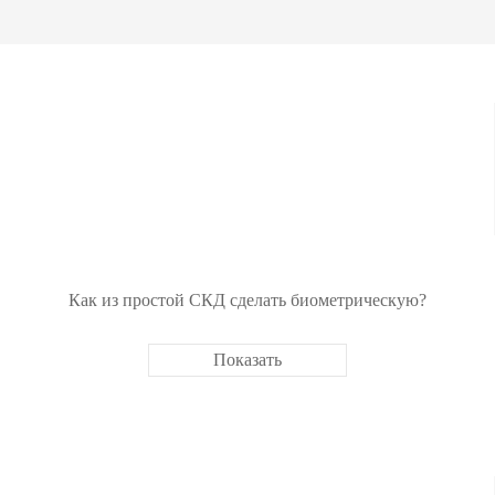
ание
модули
авт
ия
Интегрируемые модули
Металл
Сканеры отпечатков
Обнару
Сканер вен пальца
Рентге
лы
Больше>>
Больше
Как из простой СКД сделать биометрическую?
Показать