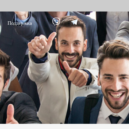
Поддержка
ание против
Умный дом
Уче
9
вре
Видеодомофон
Учет п
Больше>>
Учет п
Учет по
Больше
Биометрические
Дос