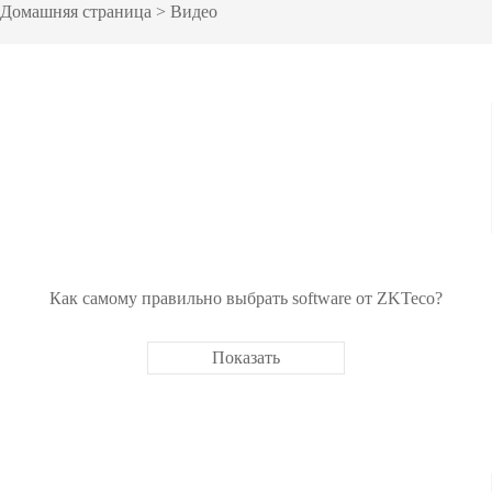
оборудов
Домашняя страница
> Видео
PTZ видеокамеры
POS перифер
IP видеокамеры
Антикражное
HD видеокамеры
оборудование
Больше>>
POS термина
Больше>>
Как самому правильно выбрать software от ZKTeco?
Показать