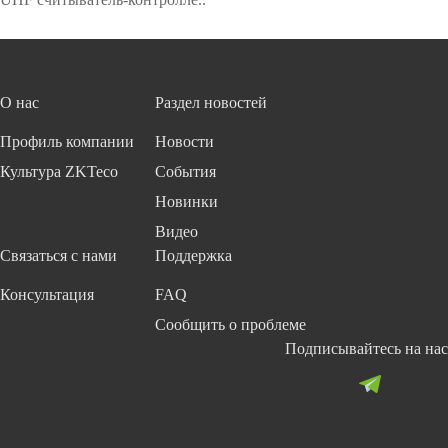
>
>
л
u
о
b
г
e
и
д
я
л
О нас
Раздел новостей
р
я
а
у
Профиль компании
Новости
с
ч
Культура ZKTeco
События
п
е
о
т
Новинки
з
а
Видео
н
п
Связаться с нами
Поддержка
а
о
в
с
Консультация
FAQ
а
е
н
щ
Сообщить о проблеме
и
а
Подписывайтесь на нас
я
е
л
м
и
о
ц
с
V
т