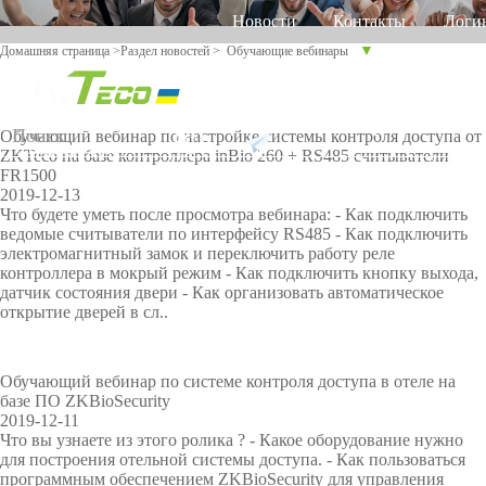
Новости
Контакты
Логи
▼
Домашняя страница
>
Раздел новостей
>
Обучающие вебинары
Русский
Английский
Украинский
Продукт
Обучающий вебинар по настройке системы контроля доступа от
Поддержка
ZKTeco на базе контроллера inBio 260 + RS485 считыватели
FR1500
Д
Онлайн
Прог
Обор
Умн
Учет
2019-12-13
л
поддерж
Что будете уметь после просмотра вебинара: - Как подключить
рамм
удов
ый
рабо
я
ка
ведомые считыватели по интерфейсу RS485 - Как подключить
ное
ание
дом
чего
электромагнитный замок и переключить работу реле
р
обес
прот
врем
Учет
Больше>
Видеодо
Учет по
контроллера в мокрый режим - Как подключить кнопку выхода,
Торговый центр Othaim в Саудовской Аравии
а
пече
ив
ени
датчик состояния двери - Как организовать автоматическое
з
FAQ
рабочего
ние
>
COV
мофон
венам
открытие дверей в сл..
л
ID-
и
Сообщит
времени
Больше>
ладони
19
ч
ь о
Обучающий вебинар по системе контроля доступа в отеле на
Контрол
>
Учет по
н
базе ПО ZKBioSecurity
ы
2019-12-11
проблем
ь
геометри
х
Решение для контроля доступа Ellington Residential (U.A.E)
Что вы узнаете из этого ролика ? - Какое оборудование нужно
о
для построения отельной системы доступа. - Как пользоваться
е
доступа
и лица
Виде
Торг
Биом
Досм
т
программным обеспечением ZKBioSecurity для управления
Больше 