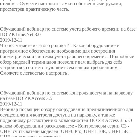
онаб
овое
етри
отр
р
отелем. - Сумеете настроить замки собственными руками,
Видео
Торговое
Учет по
люде
обор
ческ
бага
а
просмотрев практическую часть.
ние
удов
ие
жа и
PTZ
POS
Интегри
Металло
с
оборудов
отпечатк
ание
моду
авто
л
видеока
перифер
руемые
ли
детектор
моби
е
ание
у пальца
Обучающий вебинар по системе учета рабочего времени на базе
лей
й
ПО ZKTime.Net 3.0
меры
ия
модули
ы
и
Больше>
Больше>
2019-12-11
н
Что вы узнаете из этого ролика ? - Какое оборудование и
IP
Антикра
Сканеры
Обнаруж
>
>
д
программное обеспечение необходимо для построения
биометрической системы учета рабочего времени. - Подробный
у
видеока
жное
отпечатк
итель
обзор моделей терминалов позволит вам выбрать для себя
с
устройство, соответствующие всем вашим требованием. -
т
меры
оборудов
ов
взрывчат
Сможете с легкостью настроить ..
р
и
HD
ание
Сканер
ки
и
видеока
POS
вен
Рентгено
Обучающий вебинар по системе контроля доступа на парковку
на базе ПО ZKAccess 3.5
2019-12-11
меры
термина
пальца
вские
Т
T
Вебинар посвящен обзору оборудования предназначенного для
е
i
осуществления контроля доступа на парковку, а так же
Больше>
лы
Больше>
системы
х
m
подробному рассмотрению возможностей ПО ZKAccess 3.5. О
н
e
каком оборудовании рассказываем: - Контроллеры серии С3 -
>
Больше>
>
Больше>
UHF- считыватели моделей: UHF6 Pro, UHF1-10E, UHF1-5E -
о
C
UHF считыватель-контролле..