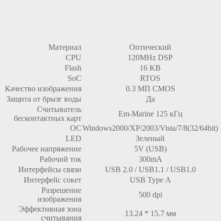
Материал
Оптический
CPU
120MHz DSP
Flash
16 KB
SoC
RTOS
Качество изображения
0.3 МП CMOS
Защита от брызг воды
Да
Считыватель
Em-Marine 125 кГц
бесконтактных карт
ОС
Windows2000/XP/2003/Vista/7/8(32/64bit)
LED
Зеленый
Рабочее напряжение
5V (USB)
Рабочий ток
300mA
Интерфейсы связи
USB 2.0 / USB1.1 / USB1.0
Интерфейс сокет
USB Type A
Разрешение
500 dpi
изображения
Эффективная зона
13.24 * 15.7 мм
считывания