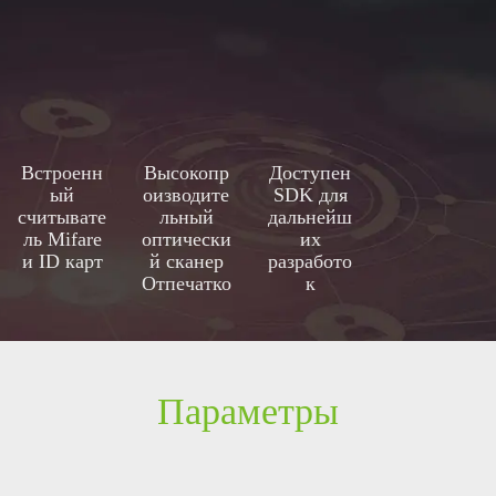
Встроенн
Высокопр
Доступен
ый
оизводите
SDK для
считывате
льный
дальнейш
ль Мifare
оптически
их
и ID карт
й сканер
разработо
Отпечатко
к
в Пальцев
Параметры