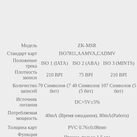
Модель
ZK-MSR
Стандарт карт
ISO7811,AAMVA,CADMV
Положение
ISO 1 (IATA)
ISO 2 (ABA)
ISO 3 (MINTS)
трека
Плотность
210 BPI
75 BPI
210 BPI
записи
Количество
79 Символов (7
40 Символов
107 Символов (5
записей
бит)
(5 бит)
бит)
Источник
DC+5V±5%
питания
Потребляемая
40mA (Время ожидания), 80mA(Работа)
мощность
Толщина карт
PVC 0.76±0.08mm
Функция