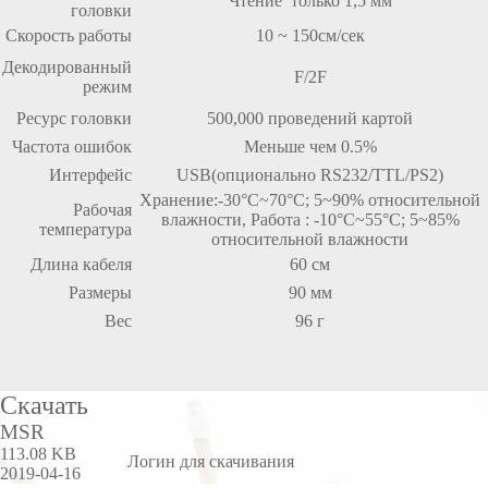
Чтение только 1,5 мм
головки
Скорость работы
10 ~ 150см/сек
Декодированный
F/2F
режим
Ресурс головки
500,000 проведений картой
Частота ошибок
Меньше чем 0.5%
Интерфейс
USB(опционально RS232/TTL/PS2)
Хранение:-30°C~70°C; 5~90% относительной
Рабочая
влажности, Работа : -10°C~55°C; 5~85%
температура
относительной влажности
Длина кабеля
60 см
Размеры
90 мм
Вес
96 г
Скачать
MSR
113.08 KB
Логин для скачивания
2019-04-16