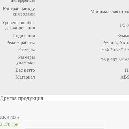
интерфейсы
Контраст между
Минимальная отра
символами
Уровень ошибок
1/5 
декодирования
Индикация
Зумм
Режим работы
Ручной, Авт
Размеры
76.6 *67.3*1
Размеры
76.6 *67.3*1
упаковки
Вес нетто
11
Материал
ABS
Другая продукция
ZKB202S
2 278 грн.