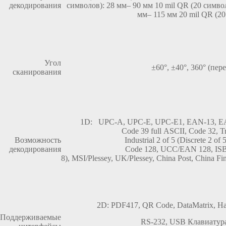
декодирования
символов): 28 мм– 90 мм 10 mil QR (20 симво
мм– 115 мм 20 mil QR (20
Угол
±60°, ±40°, 360° (пер
сканирования
1D: UPC-A, UPC-E, UPC-E1, EAN-13, EAN
Code 39 full ASCII, Code 32, Tri
Возможность
Industrial 2 of 5 (Discrete 2 of
декодирования
Code 128, UCC/EAN 128, ISB
8), MSI/Plessey, UK/Plessey, China Post, China Fi
2D: PDF417, QR Code, DataMatrix, H
Поддерживаемые
RS-232, USB Клавиату