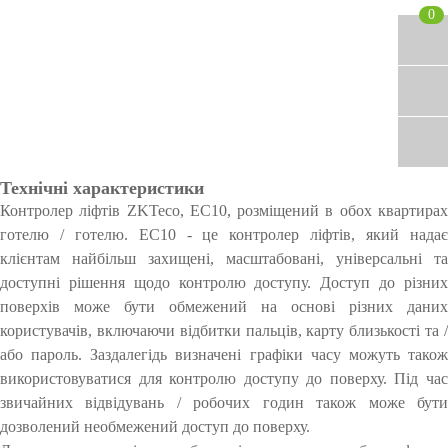
0
V
н
0
e
y
i
я
c
s
u
i
r
b
i
l
t
e
y
L
i
Технічні характеристики
g
Контролер ліфтів ZKTeco, EC10, розміщений в обох квартирах
h
готелю / готелю. EC10 - це контролер ліфтів, який надає
t
клієнтам найбільш захищені, масштабовані, універсальні та
доступні
рішення щодо контролю доступу. Доступ до різни
поверхів може бути обмежений на основі різних даних
користувачів, включаючи відбитки пальців, карту близькості та /
або пароль. Заздалегідь визначені графіки часу можуть також
використовуватися для
контролю доступу
до
поверху. Під ча
звичайних відвідувань / робочих годин також може бути
дозволений необмежений доступ до поверху.