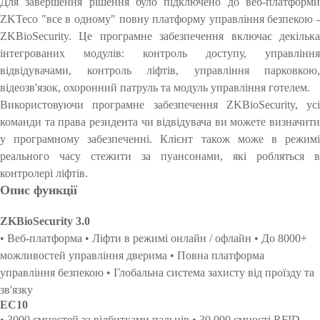
Для завершення рішення було підключено до веб-платформи
ZKTeco "все в одному" повну платформу управління безпекою -
ZKBioSecurity. Це програмне забезпечення включає декілька
інтегрованих модулів:
контроль
доступу,
управління
відвідувачами, контроль ліфтів, управління парковкою,
відеозв'язок, охоронний патруль
та модуль управління готелем.
Використовуючи програмне забезпечення ZKBioSecurity, усі
команди та права резидента чи відвідувача ви можете визначити
у програмному забезпеченні. Клієнт також може в режимі
реального часу стежити за пуансонами, які робляться в
контролері ліфтів.
Опис функції
ZKBioSecurity 3.0
• Веб-платформа
• Ліфти в режимі онлайн / офлайн
• До 8000+
можливостей управління дверима
• Повна платформа
управління безпекою
• Глобальна система захисту від проїзду та
зв'язку
EC10
• 3000 ємностей за відбитками пальців
• 30
000 ємності
RFID-