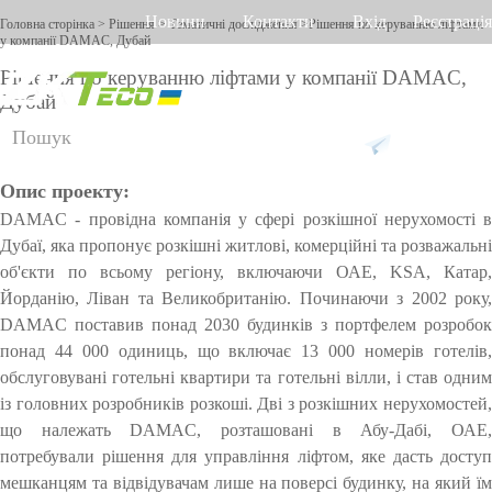
Новини
Контакти
Вхід
Реєстрація
Головна сторінка
>
Рішення
>
Тематичні дослідження
>Рішення по керуванню ліфтами
у компанії DAMAC, Дубай
Рішення по керуванню ліфтами у компанії DAMAC,
Дубай
Російська
Англійська
Українська
Продукт
Рішення
Підтримка
Опис проекту:
Д
Онла
П
Ус
Ро
О
У
л
йн
ро
та
зу
бл
пр
DAMAC - провідна компанія у сфері розкішної нерухомості в
я
підтр
гр
тк
м
ік
ав
Дубаї, яка пропонує розкішні житлові, комерційні та розважальні
р
имка
ам
ув
н
ро
лі
Облік
Більш
Відео
Облік
Приві
об'єкти по всьому регіону, включаючи ОАЕ, KSA, Катар,
Othaim Mall у Саудівській Аравії
Ferrovial – Будівельна компанія в Іспанії, рішення по 
і
не
ан
и
бо
н
Йорданію, Ліван та Великобританію. Починаючи з 2002 року,
з
робоч
за
е>>
ня
домо
й
по
чо
д
ня
н
DAMAC поставив понад 2030 будинків з портфелем розробок
FAQ
бе
пр
ді
го
до
и
ого
фон
венах
воріт
зп
от
м
ча
ст
понад 44 000 одиниць, що включає 13 000 номерів готелів,
х
Повід
еч
и
су
уп
обслуговувані готельні квартири та готельні вілли, і став одним
часу
Більш
долон
Контр
г
ен
C
о
із головних розробників розкоші. Дві з розкішних нерухомостей,
омити
а
ня
O
м
Контр
е>>
і
олери
що належать DAMAC, розташовані в Абу-Дабі, ОАЕ,
л
VI
Рішення по контролю доступу Ellington Residential (U.A.E)
Рішення по керуванню ліфтами у компанії DAMAC,
про
у
потребували рішення для управління ліфтом, яке дасть доступ
D-
оль
Облік
досту
Ві
То
Бі
О
з
19
мешканцям та відвідувачам лише на поверсі будинку, на який їм
Переглянути більше варіантів
пробл