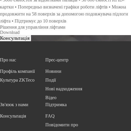
картки
• Попередньо визначені графіки роботи ліфтів
• Можна
продовжити на 58 поверхів за допомогою
подовжувача
підлоги
ліфта
• Підтримує до 10 поверхів
Рішення для управління ліфтами
Download
Про нас
Прес-центр
Профіль компанії
Новини
Культура ZKTeco
Події
Нові надходження
Відео
Зв'язок з нами
Підтримка
Консультація
FAQ
Повідомити про