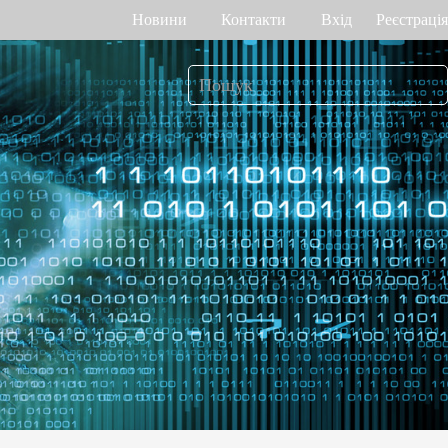
Новини
Контакти
Вхід
Реєстрація
ік робочого часу
Управління доступом
о венах долоні
Привід воріт
Othaim Mall у Саудівській Аравії
Ferrovial – Будівельна компанія в Іспанії, рішення по контролю доступу
а геометрією
Контролери доступу
я
Термінали доступу
а відбитком
Більше>>
Рішення по контролю доступу Ellington Residential (U.A.E)
Рішення по керуванню ліфтами у компанії DAMAC, Дубай
>>
яд багажу і
Переглянути більше варіантів