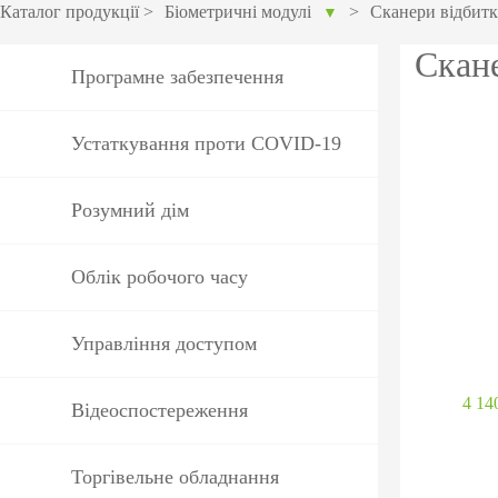
обладнан
Каталог продукції
>
Біометричні модулі
>
Сканери відбитк
▼
PTZ відеокамери
POS перифері
Скане
Програмне забезпечення
IP камери
Антикражне 
HD відеокамери
POS термінал
Устаткування проти COVID-19
Більше>>
Більше>>
Розумний дім
Облік робочого часу
Управління доступом
4 14
Відеоспостереження
Торгівельне обладнання