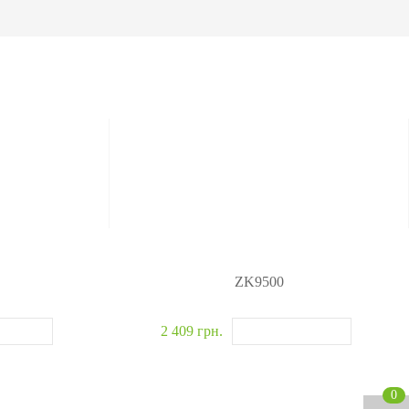
омобілів
детектори
р вибухових і
ичних речовин
івські системи
>>
ZK9500
2 409 грн.
0