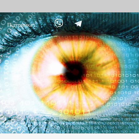
Підтримка
ання проти
Розумний дім
Обл
9
Відеодомофон
Облік п
Більше>>
Облік з
обличч
Облік з
пальців
Більше
не
Біометричні модулі
Огл