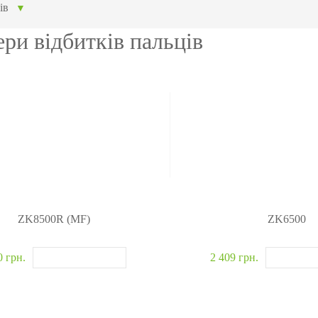
ня
авт
ів
▼
я
Модулі, що вбудовуються
Метало
ри відбитків пальців
обладнання
Сканери відбитків
Детекто
и
Сканер вен пальця
наркот
Більше>>
Рентген
Більше
ZK8500R (MF)
ZK6500
0 грн.
2 409 грн.