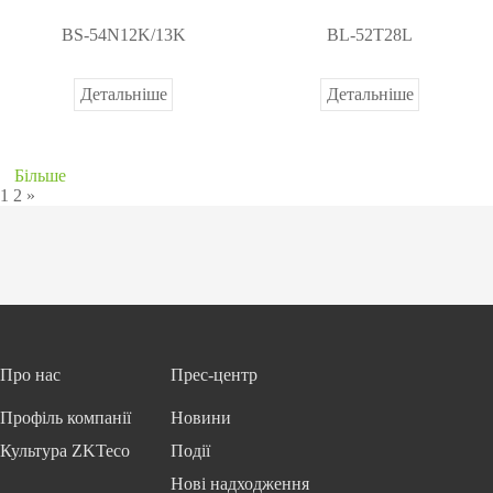
я
io
BS-54N12K/13K
BL-52T28L
Л
S
і
e
ф
c
Детальніше
Детальніше
т
ur
о
it
м
y
Більше
1
2
»
Про нас
Прес-центр
Профіль компанії
Новини
Культура ZKTeco
Події
Нові надходження