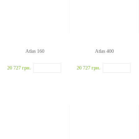
п
и
ра
з
в
Z
лі
K
н
Bi
н
o
я
S
Лі
ec
Atlas 160
Atlas 400
ф
ur
то
it
м
y
20 727 грн.
20 727 грн.