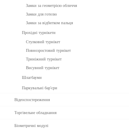
ht
Біл
лі
Замки за геометрією обличчя
к
Замки для готелю
р
о
Замки за відбитком пальця
б
Прохідні турнікети
о
ч
Стулковий турнікет
ог
Повнозростовий турнікет
о
ча
Триніжний турнікет
су
Висувний турнікет
з
Bi
Шлагбауми
o
Ti
Паркувальні бар'єри
m
Відеоспостереження
e
7.
0
Торгівельне обладнання
К
За
Біометричні модулі
ер
м