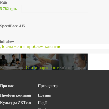
K40
5 782 грн.
SpeedFace -H5
inPulse+
Дослідження проблем клієнтів
Консультація
Стати партнером
Зв'язок з нами
Про нас
Прес-центр
Профіль компанії
Новини
Культура ZKTeco
Події