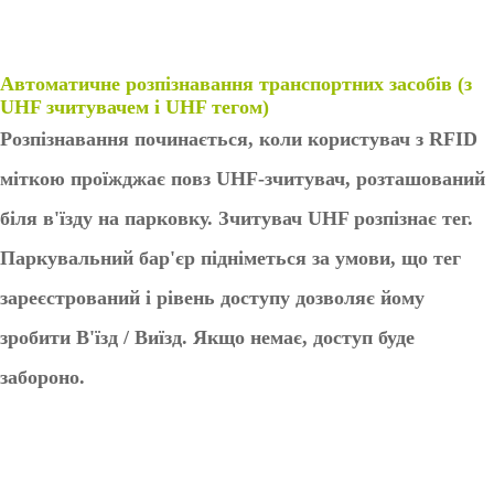
ми
авлі
ння
пар
Автоматичне розпізнавання транспортних засобів (з
ков
UHF зчитувачем і UHF тегом)
кою
із
Розпізнавання починається, коли користувач з RFID
ZK
міткою проїжджає повз UHF-зчитувач, розташований
Bio
Sec
біля в'їзду на парковку. Зчитувач UHF розпізнає тег.
urit
y
Паркувальний бар'єр підніметься за умови, що тег
Ріш
Сис
зареєстрований і рівень доступу дозволяє йому
енн
тем
я
а
зробити В'їзд / Виїзд. Якщо немає, доступ буде
для
без
упр
забороно.
пек
авлі
и з
ння
ZK
Ліф
Bio
том
Sec
urit