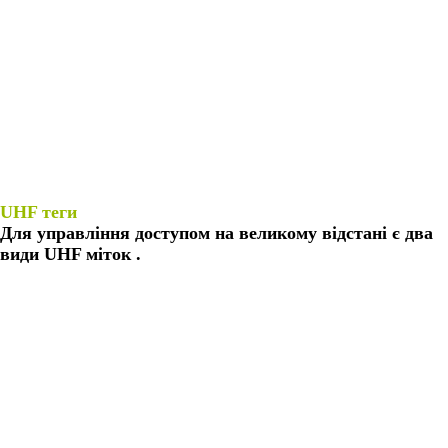
UHF теги
Для управління доступом на великому відстані є два
види UHF міток .