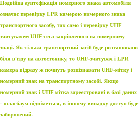
Подвійна аунтефікація номерного знака автомобіля
означає перевірку LPR камерою номерного знака
транспортного засобу, так само і перевірку UHF
зчитувачем UHF тега закріпленого на номерному
знаці. Як тільки транспортний засіб буде розташовано
біля в'їзду на автостоянку, то UHF-зчитувач і LPR
камера відразу ж почнуть розпізнавати UHF-мітку і
номерний знак на транспортному засобі. Якщо
номерний знак і UHF мітка зареєстровані в базі даних
- шлагбаум підніметься, в іншому випадку доступ буде
заборонений.