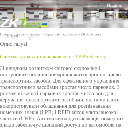
Новини
Російська
Англійська
Українська
Продукт
Р
Головна сторінка
>
Рішення
> Управління парковкою із ZKBioSecurity
Опис галузі
Для
Онлайн
Програм
Устатку
Розумни
різних
підтримка
Система управління парковкою c ZKBioSecurity
не
вання
й дім
галузей
забезпеч
проти
промисл
Зі швидким розвитком світової економіки і
ення
COVID-
Облік
Більше>>
Відеодомоф
Othaim Mall у Саудівській Аравії
овості
FAQ
поступовим поліпшенням
19
рівня життя зростає число
робочого
он
транспортних засобів. Для ефективного управління
Повідомити
транспортними засобами зростає число парковок. З
Тех
Tim
часу
Більше>>
ростом кількості парковок зростає число зон для
про
нол
eCu
керування транспортними
засобами, які починають
Контроль
огія
be
використовувати
проблему
обладнання
для розпізнавання
роз
для
доступу
номерних знаків (LPR)
і RFID міток ультрависокої
пізн
облі
Рішення по контролю доступу Ellington Residential (U.A.E)
Відео
частоти (UHF). Автоматична ідентифікація номерних
ава
ку
Торгівельне
Відеосп
Торгівел
Біометр
знаків
забезпечує швидкий доступ до автомобіля на
ння
відв