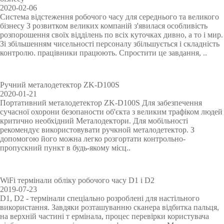
2020-02-06
V
н
0
e
y
Система відстеження робочого часу для середнього та великого
i
я
c
бізнесу З розвитком великих компаній з'явилася особливість
s
u
розпорошення своїх відділень по всіх куточках дивно, а то і мир.
i
r
Зі збільшенням чисельності персоналу збільшується і складність
b
i
контролю. працівники працюють. Спростити це завдання, ..
l
t
e
y
L
Ручний металодетектор ZK-D100S
i
2020-01-21
Портативний металодетектор ZK-D100S Для забезпечення
g
сучасної охорони безопаности об'єкта з великим трафіком людей
h
критично необхідний Металодектори. Для мобільності
t
рекомендує використовувати ручкной металодетектор. З
допомогою його можна легко розгортати контрольно-
пропускний пункт в будь-якому місц..
WiFi термінали обліку робочого часу D1 і D2
2019-07-23
D1, D2 - термінали спеціально розроблені для настільного
використання. Завдяки розташуванню сканера відбитка пальця,
на верхній частині т ермінала, процес перевірки користувача