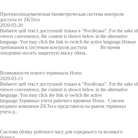
>
Більше>
івські
л
u
р
а
в
л
н
м
о
b
о
н
і
і
я
а
>
системи
г
e
б
н
р
н
д
б
Противоэпидемическая биометрическая система контроля
доступа от ZKTeco
і
д
о
я
і
н
л
е
Більше>
2020-03-20
я
л
ч
в
ш
я
я
з
Вибачте цей текст доступний тільки в “Російська”. For the sake of
р
я
о
і
е
п
у
п
>
viewer convenience, the content is shown below in the alternative
о
о
г
д
н
а
п
е
language. You may click the link to switch the active language.Новые
з
б
о
в
н
р
р
к
требования к системам контроля доступа Во время
п
л
ч
і
я
к
а
и
эпидемии носить защитную маску обяза..
і
і
а
д
о
в
з
з
к
с
у
в
л
Z
н
у
у
в
к
і
K
Возможности нового терминала Horus
2020-03-13
а
в
з
а
о
н
B
Вибачте цей текст доступний тільки в “Російська”. For the sake of
в
і
B
ч
ю
н
i
viewer convenience, the content is shown below in the alternative
а
д
i
а
і
я
o
language. You may click the link to switch the active
н
в
o
м
з
Л
S
language.Терминал учета рабочего времени Horus Совсем
н
і
T
и
Z
і
e
недавно компания ZKTeco представила на рынок терминал
я
д
i
K
ф
c
учета р..
о
у
m
B
т
u
с
в
e
i
о
r
і
а
7
o
м
i
Система обліку робочого часу для середнього та великого
б
н
.
S
t
бізнесу