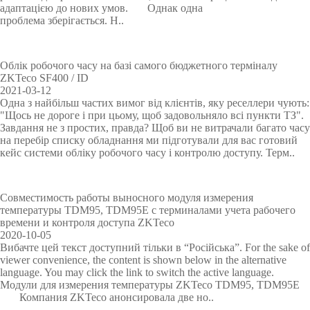
осп
гіве
мет
яд
е
адаптацією до нових умов. Однак одна
му
Торгіве
геометр
осте
льн
рич
бага
й
проблема зберігається. Н..
реж
е
ні
жу і
PTZ
POS
Модулі,
Метало
п
Відео
льне
ією
енн
обл
мод
авто
р
відеока
я
перифе
адн
що
улі
детекто
мобі
о
обладна
обличчя
Облік робочого часу на базі самого бюджетного терміналу
анн
лів
м
ZKTeco SF400 / ID
мери
рія
вбудову
ри
я
и
ння
Облік
2021-03-12
с
Одна з найбільш частих вимог від клієнтів, яку реселлери чують:
IP
Антикр
ються
Детекто
Більше>
за
л
"Щось не дороге і при цьому, щоб задовольняло всі пункти ТЗ".
Завдання не з простих, правда? Щоб ви не витрачали багато часу
о
камери
ажне
Сканер
р
>
відбитк
на перебір списку обладнання ми підготували для вас готовий
в
кейс системи обліку робочого часу і контролю доступу. Терм..
о
HD
обладна
и
вибухов
ом
с
т
відеока
ння
відбиткі
их і
пальців
Совместимость работы выносного модуля измерения
і
мери
POS
в
наркоти
температуры TDM95, TDM95E с терминалами учета рабочего
Більше>
времени и контроля доступа ZKTeco
2020-10-05
Більше>
терміна
Сканер
чних
Т
T
О
К
З
У
Р
С
>
Вибачте цей текст доступний тільки в “Російська”. For the sake of
е
i
б
е
а
п
і
и
viewer convenience, the content is shown below in the alternative
>
ли
вен
речовин
х
m
л
р
м
р
ш
с
language. You may click the link to switch the active language.
н
e
і
у
к
а
е
т
Модули для измерения температуры ZKTeco TDM95, TDM95E
Більше>
пальця
Рентген
Компания ZKTeco анонсировала две но..
о
C
к
в
о
в
н
е