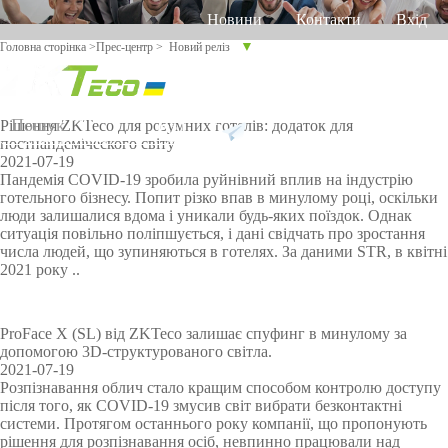
Новини
Контакти
Вхід
▼
Головна сторінка
>
Прес-центр
>
Новий реліз
Російська
Англійська
Українська
Продукт
Р
Рішення ZKTeco для розумних готелів: додаток для
Підтримка
постпандеміческого світу
2021-07-19
Д
Онлайн
Про
Уст
Роз
Обл
Пандемія COVID-19 зробила руйнівний вплив на індустрію
л
підтрим
готельного бізнесу. Попит різко впав в минулому році, оскільки
гра
атку
умн
ік
я
ка
люди залишалися вдома і уникали будь-яких поїздок. Однак
мне
ван
ий
роб
ситуація повільно поліпшується, і дані свідчать про зростання
р
забе
ня
дім
очог
Облік
Більше>
Відеодо
Облік
числа людей, що зупиняються в готелях. За даними STR, в квітні
Othaim Mall у Саудівській Аравії
і
зпеч
про
о
2021 року ..
з
FAQ
робочог
енн
>
ти
мофон
по
часу
н
я
CO
и
Повідо
о часу
Більше>
венах
VID
х
ProFace X (SL) від ZKTeco залишає спуфинг в минулому за
-19
мити
допомогою 3D-структурованого світла.
Контро
>
долоні
г
2021-07-19
а
Розпізнавання облич стало кращим способом контролю доступу
про
ль
Облік
л
Рішення по контролю доступу Ellington Residential (U.A.E)
після того, як COVID-19 змусив світ вибрати безконтактні
у
системи. Протягом останнього року компанії, що пропонують
пробле
доступу
за
Віде
Тор
Біо
Огл
з
рішення для розпізнавання осіб, невпинно працювали над
Переглянути більше