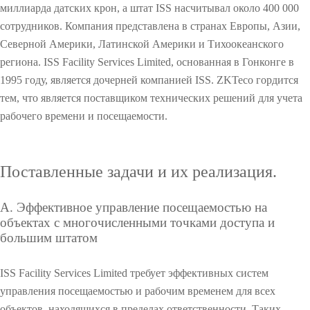
онаб
овое
етри
отр
р
миллиарда датских крон, а штат ISS насчитывал около 400 000
оборудов
Учет по
люде
обор
ческ
бага
а
сотрудников. Компания представлена в странах Европы, Азии,
ние
удова
ие
жа и
PTZ
POS
Интегри
Металл
с
ание
отпечат
ние
моду
авто
Северной Америки, Латинской Америки и Тихоокеанского
л
видеокам
перифер
руемые
ли
детекто
моб
е
региона. ISS Facility Services Limited, основанная в Гонконге в
Больше>
у пальц
лей
й
1995 году, является дочерней компанией ISS. ZKTeco гордится
еры
ия
модули
ы
и
>
Больше
тем, что является поставщиком технических решений для учета
н
IP
Антикра
Сканеры
Обнару
>
д
рабочего времени и посещаемости.
у
О
видеокам
жное
отпечатк
итель
с
О
т
еры
оборудов
ов
взрывча
Поставленные задачи и их реализация.
р
и
HD
ание
Сканер
ки
О
и
А. Эффективное управление посещаемостью на
видеокам
POS
вен
Рентген
объектах с многочисленными точками доступа и
еры
терминал
пальца
вские
большим штатом
Т
T
О
е
i
Больше>
ы
Больше>
системы
х
m
ISS Facility Services Limited требует эффективных систем
н
e
>
Больше>
>
Больше
управления посещаемостью и рабочим временем для всех
о
C
объектов, находящихся в пределах ответственности. Таких