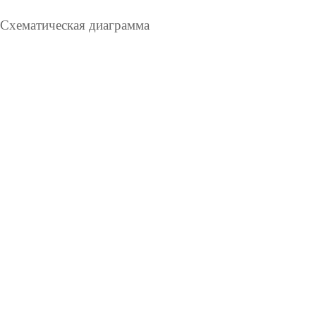
О
Схематическая диаграмма
О