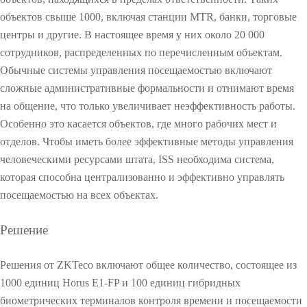
>
>
л
u
о
объектов свыше 1000, включая станции MTR, банки, торговые
b
г
e
центры и другие. В настоящее время у них около 20 000
и
д
сотрудников, распределенных по перечисленным объектам.
я
л
Обычные системы управления посещаемостью включают
р
я
сложные административные формальности и отнимают время
а
у
с
ч
на общение, что только увеличивает неэффективность работы.
п
е
Особенно это касается объектов, где много рабочих мест и
о
т
отделов. Чтобы иметь более эффективные методы управления
з
а
человеческими ресурсами штата, ISS необходима система,
н
п
а
о
которая способна централизованно и эффективно управлять
в
с
посещаемостью на всех объектах.
а
е
О
н
щ
Решение
и
а
О
я
е
л
м
Решения от ZKTeco включают общее количество, состоящее из
и
о
1000 единиц Horus E1-FP и 100 единиц гибридных
ц
с
биометрических терминалов контроля времени и посещаемости
V
т