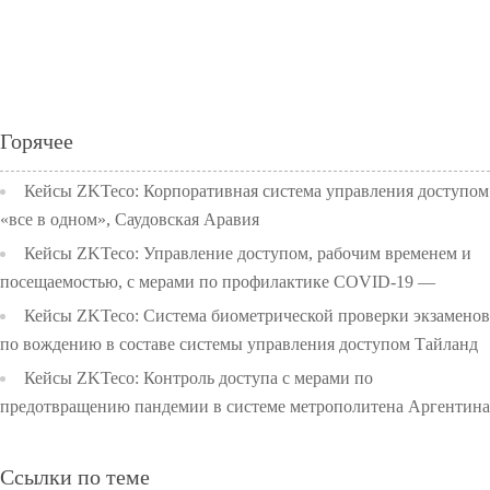
Горячее
Кейсы ZKTeco: Корпоративная система управления доступом
«все в одном», Саудовская Аравия
Кейсы ZKTeco: Управление доступом, рабочим временем и
посещаемостью, с мерами по профилактике COVID-19 —
Начальная школа университета Чулалонгкорн, Тайланд
Кейсы ZKTeco: Система биометрической проверки экзаменов
по вождению в составе системы управления доступом Тайланд
Кейсы ZKTeco: Контроль доступа с мерами по
предотвращению пандемии в системе метрополитена Аргентина
Ссылки по теме