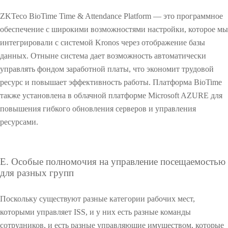
О
д
б
л
е
ZKTeco BioTime Time & Attendance Platform — это программное
я
з
обеспечение с широкими возможностями настройки, которое мы
у
о
интегрировали с системой Kronos через отображение базы
п
п
данных. Отныне система дает возможность автоматически
р
а
а
с
управлять фондом заработной платы, что экономит трудовой
в
н
ресурс и повышает эффективность работы. Платформа BioTime
л
о
также установлена ​​в облачной платформе Microsoft AZURE для
е
с
повышения гибкого обновления серверов и управления
н
т
и
ресурсами.
и
я
с
О
Л
Z
О
и
K
Е. Особые полномочия на управление посещаемостью
ф
B
для разных групп
т
i
О
о
o
м
S
Поскольку существуют разные категории рабочих мест,
e
которыми управляет ISS, и у них есть разные команды
c
сотрудников, и есть разные управляющие имуществом, которые