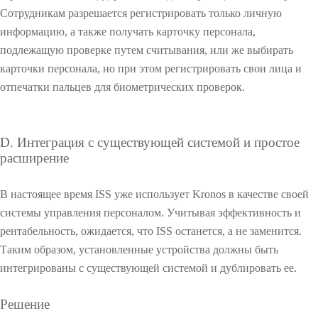
c
y
Сотрудникам разрешается регистрировать только личную
Z
информацию, а также получать карточку персонала,
K
B
подлежащую проверке путем считывания, или же выбирать
i
карточки персонала, но при этом регистрировать свои лица и
o
отпечатки пальцев для биометрических проверок.
S
О
e
О
c
u
D. Интеграция с существующей системой и простое
r
расширение
i
О
t
В настоящее время ISS уже использует Kronos в качестве своей
y
системы управления персоналом. Учитывая эффективность и
Р
С
рентабельность, ожидается, что ISS останется, а не заменится.
е
и
ш
Таким образом, установленные устройства должны быть
с
е
т
интегрированы с существующей системой и дублировать ее.
н
е
О
и
м
Решение
е
а