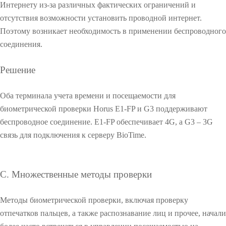
с
Интернету из-за различных фактических ограничений и
B
отсутствия возможности установить проводной интернет.
i
Поэтому возникает необходимость в применении беспроводного
o
T
соединения.
i
О
m
Решение
e
О
У
З
Оба терминала учета времени и посещаемости для
п
а
биометрической проверки Horus E1-FP и G3 поддерживают
р
м
а
о
беспроводное соединение. E1-FP обеспечивает 4G, а G3 – 3G
в
ч
связь для подключения к серверу BioTime.
л
н
О
е
ы
О
н
е
C. Множественные методы проверки
и
р
О
е
е
п
ш
Методы биометрической проверки, включая проверку
о
е
отпечатков пальцев, а также распознавание лиц и прочее, начали
с
н