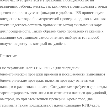
более часто встречаться в управлении посещаемостью на
е
и
т
я
различных рабочих местах, так как имеют преимущества с точки
и
зрения точности аутентификации и удобства. ISS приветствует
У
т
п
внедрение методов биометрической проверки, однако компания
е
р
также надеялась оставить привычный метод считывания карт
л
а
я
для посещаемости. Таким образом было проявлено уважение к
в
м
желаниям сотрудников самостоятельно выбирать тот способ
л
и
е
получения доступа, который им удобен.
с
н
О
Z
и
Решение
K
е
О
B
п
i
Оба терминала Horus E1-FP и G3 для гибридной
а
o
р
биометрической проверки времени и посещаемости выполняют
S
к
биометрические проверки, включая проверку отпечатков
e
о
c
пальцев и распознавание лиц. Сотрудникам требуется единожды
в
u
зарегистрировать свои лица или отпечатки пальцев для удобной,
к
r
о
быстрой, но при этом точной проверки. Кроме того, два
i
й
терминала также поддерживают идентификацию RFID-карт.
t