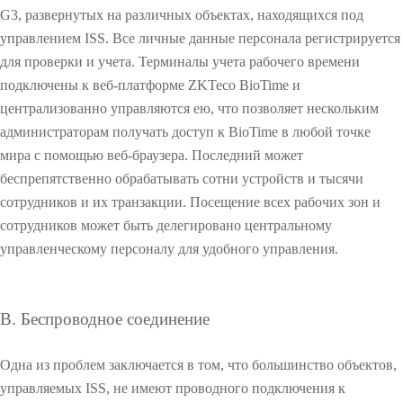
G3, развернутых на различных объектах, находящихся под
i
и
s
управлением ISS. Все личные данные персонала регистрируется
У
i
для проверки и учета. Терминалы учета рабочего времени
ч
b
е
подключены к веб-платформе ZKTeco BioTime и
l
т
централизованно управляются ею, что позволяет нескольким
e
р
L
администраторам получать доступ к BioTime в любой точке
а
i
мира с помощью веб-браузера. Последний может
б
g
о
беспрепятственно обрабатывать сотни устройств и тысячи
h
ч
сотрудников и их транзакции. Посещение всех рабочих зон и
t
е
сотрудников может быть делегировано центральному
г
управленческому персоналу для удобного управления.
о
О
в
р
О
е
B. Беспроводное соединение
м
О
е
Одна из проблем заключается в том, что большинство объектов,
н
и
управляемых ISS, не имеют проводного подключения к