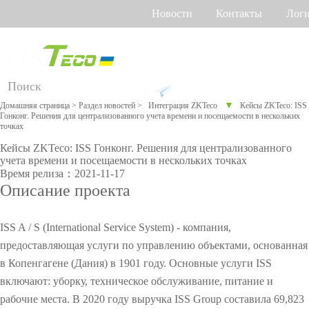
Новости
Контакты
Лог
Русский
Английский
Украинский
Продукт
Поддержка
▼
Домашняя страница
>
Раздел новостей
>
Интеграция ZKTeco
Кейсы ZKTeco: ISS
Гонконг. Решения для централизованного учета времени и посещаемости в нескольких
Д
Онлайн
Прог
Обор
Умн
Уче
точках
л
поддерж
рамм
удова
ый
рабо
я
ка
Кейсы ZKTeco: ISS Гонконг. Решения для централизованного
ное
ние
дом
чего
учета времени и посещаемости в нескольких точках
р
обес
прот
вре
Учет
Больше>
Видеодо
Учет по
Время релиза：2021-11-17
Торговый центр Othaim в Саудовской Аравии
а
пече
ив
ени
Описание проекта
з
FAQ
рабочего
ние
>
COV
мофон
венам
л
О
ID-19
и
Сообщит
времени
Больше>
ладони
ISS A / S (International Service System) - компания,
ч
ь о
Контроль
>
Учет по
н
предоставляющая услуги по управлению объектами, основанная
ы
в Копенгагене (Дания) в 1901 году. Основные услуги ISS
проблеме
доступа
геометр
х
Решение для контроля доступа Ellington Residential (U.A.E)
включают: уборку, техническое обслуживание, питание и
о
Видео
Торговое
и лица
Виде
Торг
Биом
Дос
т
рабочие места. В 2020 году выручка ISS Group составила 69,823
Больше