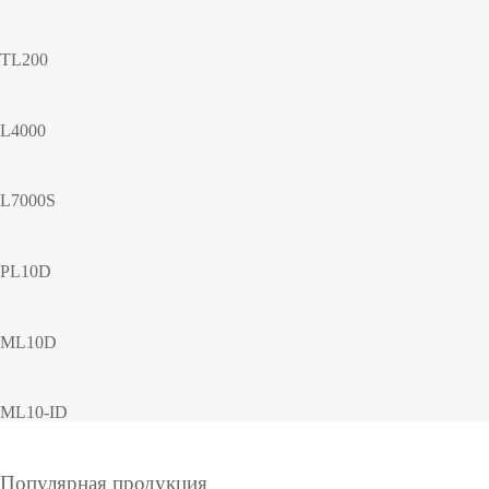
TL200
L4000
L7000S
PL10D
ML10D
ML10-ID
Популярная продукция