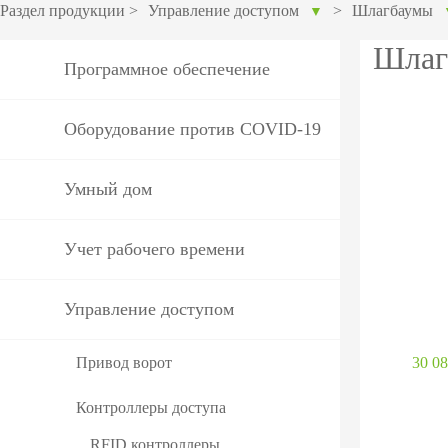
оборудов
Раздел продукции
>
Управление доступом
>
Шлагбаумы
▼
PTZ видеокамеры
POS перифер
Шлаг
Программное обеспечение
IP видеокамеры
Антикражное
HD видеокамеры
оборудование
Оборудование против COVID-19
Больше>>
POS термина
Умный дом
Больше>>
Учет рабочего времени
Управление доступом
Привод ворот
30 08
Контроллеры доступа
RFID контроллеры