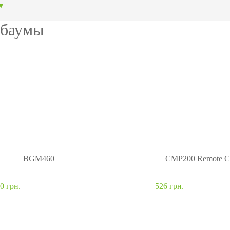
ание
модули
авт
▼
ия
Интегрируемые модули
Металл
баумы
Сканеры отпечатков
Обнару
Сканер вен пальца
Рентге
лы
Больше>>
Больше
BGM460
CMP200 Remote Co
0 грн.
526 грн.