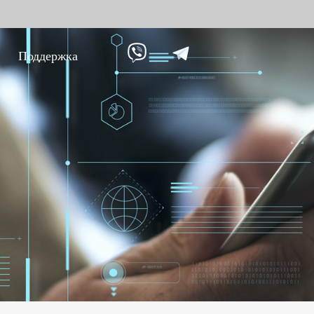
Поддержка
ание против
Умный дом
Уче
9
вре
Видеодомофон
Учет п
Больше>>
Учет п
Учет по
Больше
Биометрические
Дос