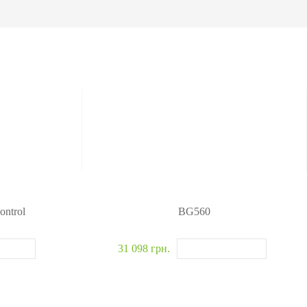
омобилей
одетекторы
житель взрывчатки
новские системы
>>
ntrol
BG560
31 098 грн.