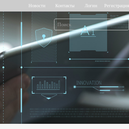
Новости
Контакты
Логин
Регистрация
т рабочего
Управление доступом
мени
о венам ладони
Привод ворот
Торговый центр Othaim в Саудовской Аравии
Ferrovial — Строительное предприятие в Испании, решение по контролю доступа
о геометрии лица
Контроллеры доступа
 отпечатку пальца
Терминалы доступа
>>
Больше>>
Решение для контроля доступа Ellington Residential (U.A.E)
Решение по управлению лифтами в компании DAMAC, Дубай
мотр багажа и
Больше использований