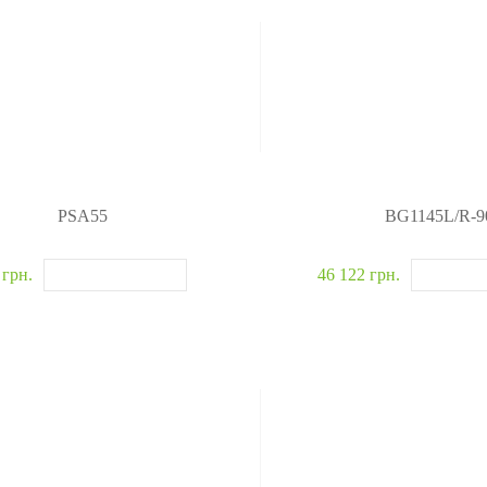
PSA55
BG1145L/R-9
 грн.
46 122 грн.