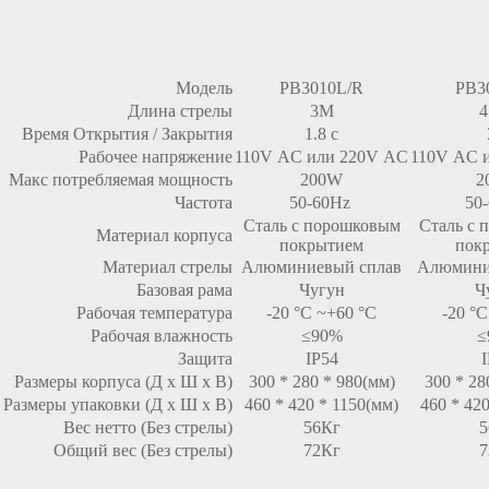
Модель
PB3010L/R
PB3
Длина стрелы
3M
4
Время Открытия / Закрытия
1.8 с
Рабочее напряжение
110V AC или 220V AC
110V AC 
Макс потребляемая мощность
200W
2
Частота
50-60Hz
50
Сталь с порошковым
Сталь с 
Материал корпуса
покрытием
пок
Материал стрелы
Алюминиевый сплав
Алюмини
Базовая рама
Чугун
Ч
Рабочая температура
-20 °C ~+60 °C
-20 °
Рабочая влажность
≤90%
≤
Защита
IP54
I
Размеры корпуса (Д x Ш x В)
300 * 280 * 980(мм)
300 * 28
Размеры упаковки (Д x Ш x В)
460 * 420 * 1150(мм)
460 * 42
Вес нетто (Без стрелы)
56Кг
5
Общий вес (Без стрелы)
72Кг
7