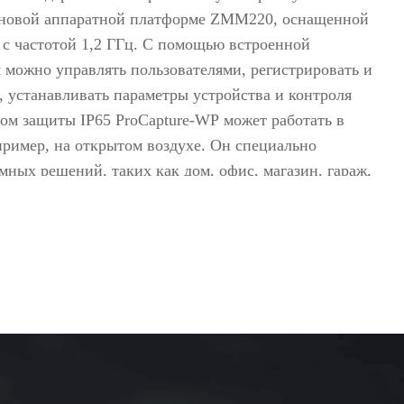
омобилей
и новой аппаратной платформе ZMM220, оснащенной
одетекторы
с частотой 1,2 ГГц. С помощью встроенной
 можно управлять пользователями, регистрировать и
житель взрывчатки
, устанавливать параметры устройства и контроля
новские системы
ссом защиты IP65 ProCapture-WP может работать в
>>
пример, на открытом воздухе. Он специально
мных решений, таких как дом, офис, магазин, гараж,