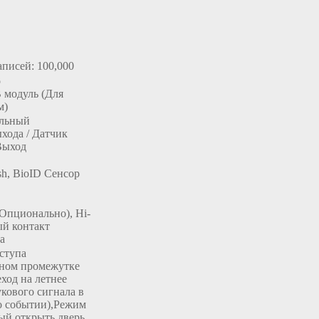
аписей: 100,000
о
 модуль (Для
м)
ельный
хода / Датчик
Выход
h, BioID Сенсор
Опционально), Hi-
ый контакт
а
ступа
нном промежутке
ход на летнее
кового сигнала в
о событии),
Режим
ый открыть дверь