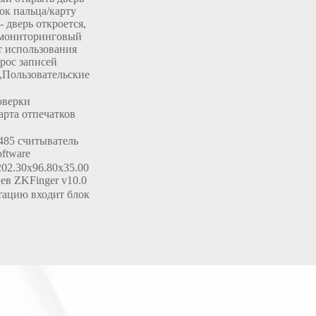
ок пальца/карту
 дверь откроется,
в мониторинговый
т использования
рос записей
,
Пользовательские
оверки
рта отпечатков
485 считыватель
oftware
202.30x96.80x35.00
ев ZKFinger v10.0
ацию входит блок