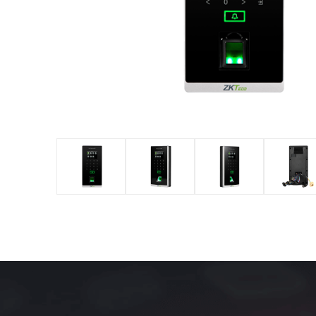
оборудов
PTZ видеокамеры
POS перифер
IP видеокамеры
Антикражное
HD видеокамеры
оборудование
Больше>>
POS термина
Больше>>