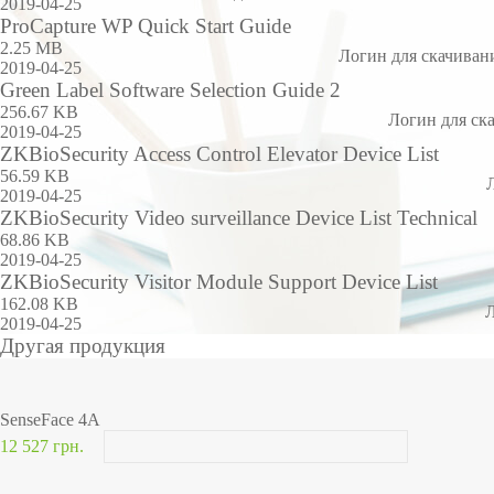
2019-04-25
ProCapture WP Quick Start Guide
2.25 MB
Логин для скачиван
2019-04-25
Green Label Software Selection Guide 2
256.67 KB
Логин для ск
2019-04-25
ZKBioSecurity Access Control Elevator Device List
56.59 KB
2019-04-25
ZKBioSecurity Video surveillance Device List Technical
68.86 KB
2019-04-25
ZKBioSecurity Visitor Module Support Device List
162.08 KB
Л
2019-04-25
Другая продукция
SenseFace 4A
12 527 грн.