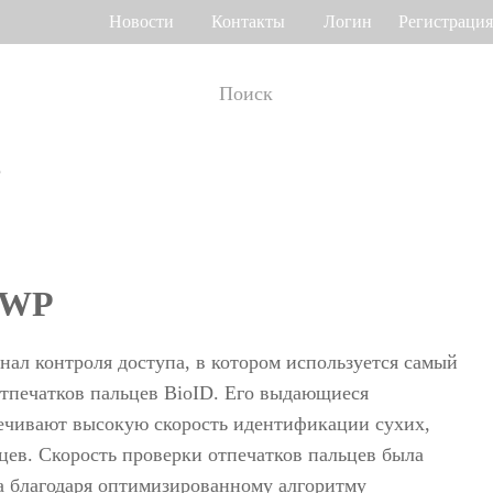
Новости
Контакты
Логин
Регистрация
P
т рабочего
Управление доступом
мени
о венам ладони
Привод ворот
Торговый центр Othaim в Саудовской Аравии
Ferrovial — Строительное предприятие в Испании, решение по контролю доступа
-WP
о геометрии лица
Контроллеры доступа
 отпечатку пальца
Терминалы доступа
нал контроля доступа, в котором используется самый
>>
Больше>>
тпечатков пальцев BioID. Его выдающиеся
ечивают высокую скорость идентификации сухих,
Решение для контроля доступа Ellington Residential (U.A.E)
Решение по управлению лифтами в компании DAMAC, Дубай
цев. Скорость проверки отпечатков пальцев была
мотр багажа и
а благодаря оптимизированному алгоритму
Больше использований