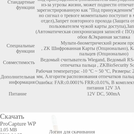
Стандартные
из-за угрозы жизни, может поднести отпечат
функции
зарегистрированную как "Под принуждением"-
но сигнал о тревоге моментально поступит 
отдел),
Запрет повторного прохода (Защита о
пользователем чужой карты доступа),
Зап
(Автоматическая синхронизация записей с ПО)
обои &Экранная заставка
Мульти-биометрический режим пр
Специальные
, ZK Шифрованная Карты (Опционально), Ка
функции
пальцев (Опционально)
Ведомый считыватель Wiegand, Ведомый RS
Совместимость
отпечатка пальца , ZKBioSecurity S
Рабочая температура: -10 °C ~ 50 °C, Рвзмеры: 
мм, Алгоритм распознования отпечатков пальц
Дополнительная
информация
Ошибка: FAR≤0.0001% FRR≤0.01%, В комплект
питания 12V 3A
Питание
12V DC, 500mA
Скачать
ProCapture WP
1.05 MB
Логин для скачивания