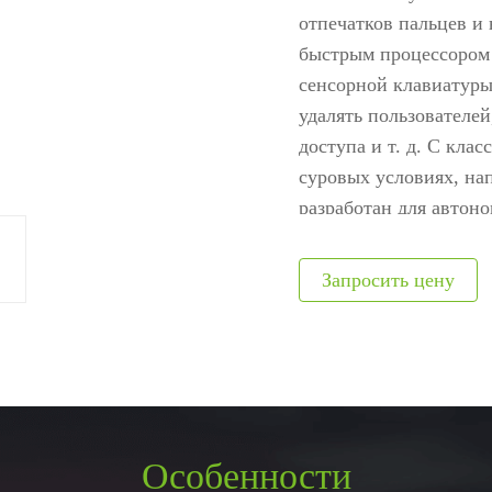
ание
модули
авт
отпечатков пальцев 
ия
Интегрируемые модули
Металл
быстрым процессором 
сенсорной клавиатуры
Сканеры отпечатков
Обнару
удалять пользователей
Сканер вен пальца
Рентге
доступа и т. д. С кла
лы
Больше>>
Больше
суровых условиях, на
разработан для автоно
фабрика и другие.
Особенности