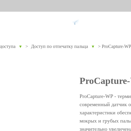
Поддержка
доступа
>
Доступ по отпечатку пальца
>
ProCapture-W
▼
▼
ание против
Умный дом
Уче
9
вре
Видеодомофон
Учет п
ProCapture
Больше>>
Учет п
Учет по
ProCapture-WP - терми
Больше
современный датчик о
характеристики обесп
мокрых и грубых паль
Биометрические
Дос
значительно увеличен