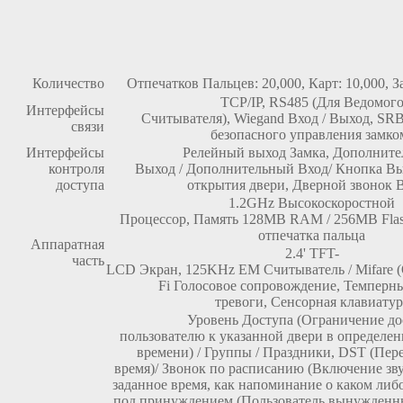
Количество
Отпечатков Пальцев: 20,000, Карт: 10,000, З
TCP/IP, RS485 (Для Ведомог
Интерфейсы
Считывателя), Wiegand Вход / Выход, SRB
связи
безопасного управления замко
Интерфейсы
Релейный выход Замка, Дополнит
контроля
Выход / Дополнительный Вход/ Кнопка Вы
доступа
открытия двери,
Дверной звонок 
1.2GHz Высокоскоростной
Процессор, Память 128MB RAM / 256MB Flas
отпечатка пальца
Аппаратная
2.4' TFT-
часть
LCD Экран, 125KHz EM Считыватель / Mifare (
Fi Голосовое сопровождение, Темперн
тревоги, Сенсорная клавиатур
Уровень Доступа (Ограничение до
пользователю к указанной двери в определе
времени) / Группы / Праздники,
DST (Пере
время)/ Звонок по расписанию (Включение зву
заданное время, как напоминание о каком либ
под принуждением (Пользователь вынужденн