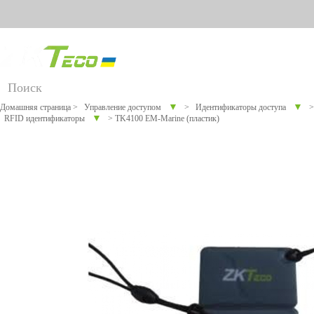
Русский
Английский
Украинский
Продукт
▼
▼
Домашняя страница
>
Управление доступом
>
Идентификаторы доступа
>
▼
RFID идентификаторы
>
TK4100 EM-Marine (пластик)
Для различных
Онлайн
Программно
Оборудован
Умн
отраслей
поддержка
е
ие против
индустрии
обеспечение
COVID-19
Учет рабочего
Больше>>
Видеод
FAQ
Технолог
TimeCub
времени
Больше
Сообщить о
ия
e для
Контроль
распозна
учета
проблеме
вания
посещае
доступа
лиц
мости
Видео
Visible
Торговое
Учет
Light
рабочего
оборудование
Видеонаблю
Торговое
Био
времени