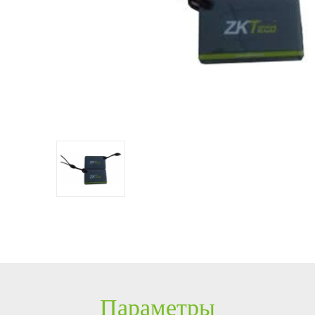
дение
оборудовани
кие 
с
Больше>>
е
BioTime
PTZ
POS периферия
Интегр
Управлен
Замочны
ие
е
видеокамеры
Антикражное
модули
посетите
решения
IP видеокамеры
оборудование
Сканер
лями с
Управлен
ZKBioSe
ие
HD
POS терминалы
отпечат
curity
парковко
видеокамеры
Больше>>
Сканер 
й c
ZKBioSe
Больше>>
пальца
curity
Решение
Система
Больше
для
безопасн
управлен
ости с
ия
ZKBioSe
Лифтом
curity
Параметры