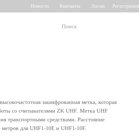
Новости
Контакты
Логин
Регистрация
т рабочего
Управление доступом
мени
о венам ладони
Привод ворот
Торговый центр Othaim в Саудовской Аравии
Ferrovial — Строительное предприятие в Испании, решение по контролю доступа
о геометрии лица
Контроллеры доступа
 отпечатку пальца
Терминалы доступа
хвысокочастотная зашифрованная метка, которая
>>
Больше>>
аботы со считывателями ZK UHF. Метка UHF
ния транспортными средствами. Расстояние
Решение для контроля доступа Ellington Residential (U.A.E)
Решение по управлению лифтами в компании DAMAC, Дубай
0 метров для UHF1-10E и UHF1-10F.
мотр багажа и
Больше использований