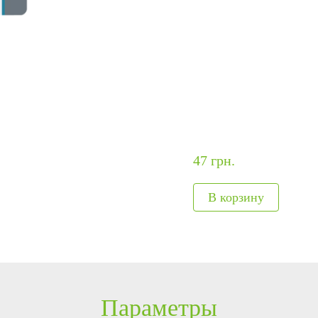
ание
модули
авт
ия
Интегрируемые модули
Металл
Сканеры отпечатков
Обнару
Сканер вен пальца
Рентге
лы
Больше>>
Больше
47 грн.
Параметры