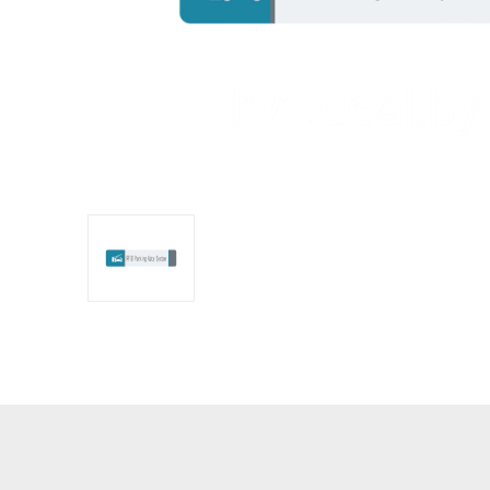
оборудов
PTZ видеокамеры
POS перифер
IP видеокамеры
Антикражное
HD видеокамеры
оборудование
Больше>>
POS термина
Больше>>