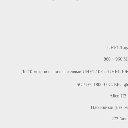
UHF1-Tag
860 ~ 960 
До 10 метров с считывателями UHF1-10E и UHF1-10F 
ISO / IEC18000-6C, EPC glo
Alien H3
Пассивный (Без ба
272 бит