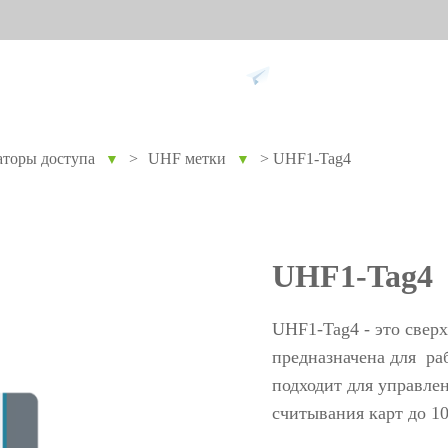
Поддержка
торы доступа
>
UHF метки
>
UHF1-Tag4
▼
▼
ание против
Умный дом
Уче
9
вре
Видеодомофон
Учет п
UHF1-Tag4
Больше>>
Учет п
Учет по
UHF1-Tag4 - это свер
Больше
предназначена для р
подходит для управле
считывания карт до 1
Биометрические
Дос