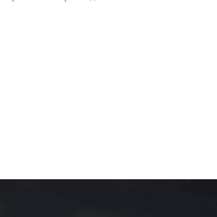
омобилей
одетекторы
житель взрывчатки
новские системы
>>