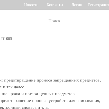
Новости
Контакты
Логин
Регистрация
-D100S
т рабочего
Управление доступом
мени
о венам ладони
Привод ворот
Торговый центр Othaim в Саудовской Аравии
Ferrovial — Строительное предприятие в Испании, решение по контролю доступа
о геометрии лица
Контроллеры доступа
 отпечатку пальца
Терминалы доступа
и: предотвращение проноса запрещенных предметов,
>>
Больше>>
 и так далее.
ние кражи и потери ценных предметов.
Решение для контроля доступа Ellington Residential (U.A.E)
Решение по управлению лифтами в компании DAMAC, Дубай
 предотвращение проноса устройств для списывания,
мотр багажа и
лектронный словарь и т. д.
Больше использований