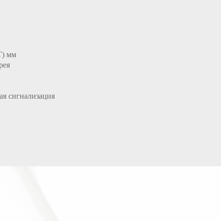
Т) мм
рея
вая сигнализация