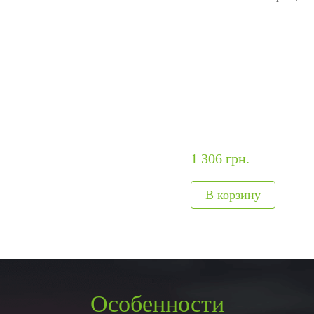
ание
модули
авт
ия
Интегрируемые модули
Металл
Сканеры отпечатков
Обнару
Сканер вен пальца
Рентге
лы
Больше>>
Больше
1 306 грн.
Особенности