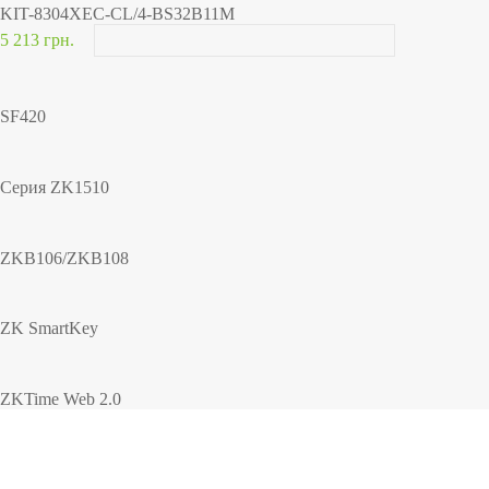
KIT-8304XEC-CL/4-BS32B11M
5 213 грн.
SF420
Серия ZK1510
ZKB106/ZKB108
ZK SmartKey
ZKTime Web 2.0