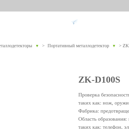
Поддержка
таллодетекторы
>
Портативный металлодетектор
>
ZK
▼
▼
ание против
Умный дом
Уче
9
вре
Видеодомофон
Учет п
ZK-D100S
Больше>>
Учет п
Учет по
Проверка безопасност
Больше
таких как: нож, оружие
Фабрика: предотвраще
Область образования:
Биометрические
Дос
таких как: телефон, э