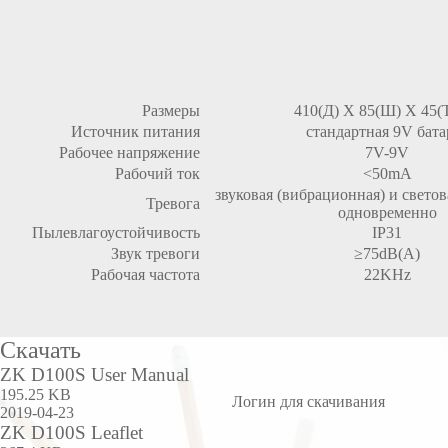
Размеры
410(Д) X 85(Ш) X 45(
Источник питания
стандартная 9V бата
Рабочее напряжение
7V-9V
Рабочий ток
<50mA
звуковая (вибрационная) и свето
Тревога
одновременно
Пылевлагоустойчивость
IP31
Звук тревоги
≥75dB(A)
Рабочая частота
22KHz
Скачать
ZK D100S User Manual
195.25 KB
Логин для скачивания
2019-04-23
ZK D100S Leaflet