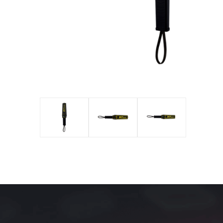
оборудов
PTZ видеокамеры
POS перифер
IP видеокамеры
Антикражное
HD видеокамеры
оборудование
Больше>>
POS термина
Больше>>