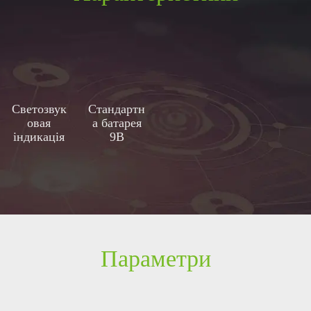
Светозвук
Стандартн
овая
а батарея
індикація
9В
Параметри