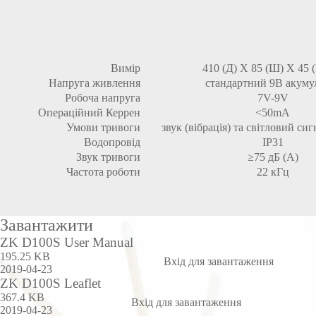
Вимір
410 (Д) Х 85 (Ш) Х 45 
Напруга живлення
стандартний 9В акуму
Робоча напруга
7V-9V
Операційний Керрен
<50mA
Умови тривоги
звук (вібрація) та світловий си
Водопровід
IP31
Звук тривоги
≥75 дБ (А)
Частота роботи
22 кГц
Завантажити
ZK D100S User Manual
195.25 KB
Вхід для завантаження
2019-04-23
ZK D100S Leaflet
367.4 KB
Вхід для завантаження
2019-04-23