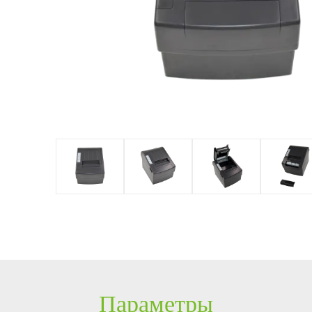
оборудование
Решение для
Система
PTZ видеокамеры
POS периферия
управления
безопасности с
Лифтом
ZKBioSecurity
IP видеокамеры
Антикражное
HD видеокамеры
оборудование
Больше>>
POS терминалы
Больше>>
Параметры