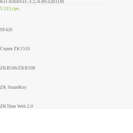
KIT-8304XEC-CL/4-BS32B11M
5 213 грн.
SF420
Серия ZK1510
ZKB106/ZKB108
ZK SmartKey
ZKTime Web 2.0