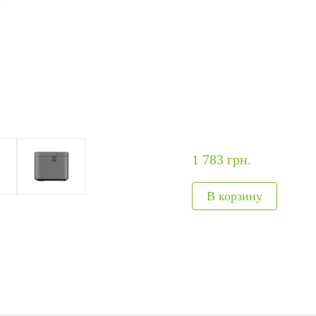
ание
модули
авт
ия
Интегрируемые модули
Металл
Сканеры отпечатков
Обнару
Сканер вен пальца
Рентге
лы
Больше>>
Больше
1 783 грн.