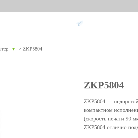
Поддержка
нтер
>
ZKP5804
▼
ание против
Умный дом
Уче
9
вре
Видеодомофон
Учет п
ZKP5804
Больше>>
Учет п
Учет по
ZKP5804 — недорогой 
Больше
компактном исполнени
(скорость печати 90 м
ZKP5804 отлично подх
Биометрические
Дос