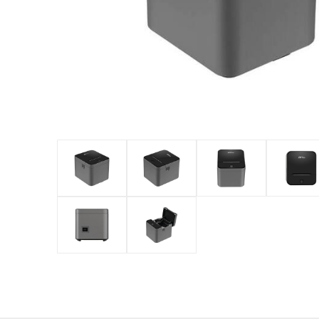
оборудов
PTZ видеокамеры
POS перифер
IP видеокамеры
Антикражное
HD видеокамеры
оборудование
Больше>>
POS термина
Больше>>