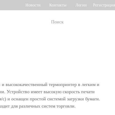
Новости
Контакты
Логин
Регистрация
т рабочего
Управление доступом
мени
о венам ладони
Привод ворот
Торговый центр Othaim в Саудовской Аравии
Ferrovial — Строительное предприятие в Испании, решение по контролю доступа
о геометрии лица
Контроллеры доступа
 отпечатку пальца
Терминалы доступа
и высококачественный термопринтер в легким и
>>
Больше>>
и. Устройство имеет высокую скорость печати
м/с) и оснащен простой системой загрузки бумаги.
Решение для контроля доступа Ellington Residential (U.A.E)
Решение по управлению лифтами в компании DAMAC, Дубай
одит для различных систем торговли.
мотр багажа и
Больше использований