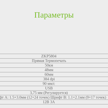
Параметры
ZKP5804
Прямая Термопечать
50км
48мм
60мм
384 dpi
90 мм/с
USB
3,75 мм (Регулируется)
т A: 1.5×3.0мм (12×24 точек) Шрифт B: 1.1×2.1мм (9×17 точек)
12В 3А