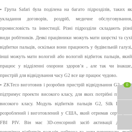
V
н
0
e
y
• Група Safari була поділена на багато підрозділів, таких як
i
я
c
s
u
укладання договорів, роздріб, медичне обслуговування,
i
r
промисловість та інвестиції.
Різні підрозділи складають різн
b
i
l
t
види робітників. Деякі працівники можуть мати шорсткі та сухі
e
y
відбитки пальців,
оскільки вони працюють у будівельній галузі
L
i
інші можуть мати вологий або вологий відбиток пальців, який
g
працює у
відділенні
охорони здоров’я
, але так чи інакше
h
t
пристрій для відвідування часу G2 все ще працює чудово.
• ZKTeco виготовив і розробив пристрій відвідування G2, який
0
підтримує проекти
високого класу, для
яких потрібні
пристро
високого класу. Модуль відбитків пальців G2, Silk ID, був
розроблений і виготовлений у США, який отримав
сертифіка
FBI
PIV. Він має 3D-сенсорний засіб активації датчик
перевірки відбитків пальців нейрона та анти-перешкоди,
яки