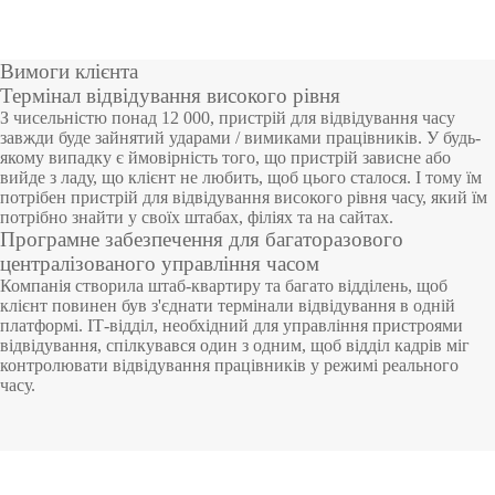
де
рг
о
гл
е
досту
за
пу
ос
ів
ме
яд
й
ему
по
ел
тр
ба
PTZ
POS
Моду
Метал
п
пу
геоме
Термі
ст
ьн
ич
га
Вимоги клієнта
р
Відео
відеок
ер
периф
е
лі, що
ні
одете
ж
Термінал відвідування високого рівня
о
Торгів
трією
нали
е
об
м
у і
м
З чисельністю понад 12 000, пристрій для відвідування часу
амери
ерія
вбудо
ктори
ж
ла
од
ав
завжди буде зайнятий ударами / вимиками працівників. У будь-
и
ельне
облич
досту
ен
дн
ул
то
якому випадку є ймовірність того, що пристрій зависне або
с
IP
Анти
вують
Детек
вийде з ладу, що клієнт не любить, щоб цього сталося. І тому їм
ня
ан
і
м
облад
чя
пу
л
потрібен пристрій для відвідування високого рівня часу, який їм
ня
об
о
камер
кражн
ся
тор
потрібно знайти у своїх штабах, філіях та на сайтах.
нання
Облік
ілі
Більш
в
Програмне забезпечення для багаторазового
в
о
и
е
Скане
вибух
централізованого управління часом
Більш
за
е>>
с
Компанія створила штаб-квартиру та багато відділень, щоб
т
HD
облад
ри
ових і
е>>
відби
клієнт повинен був з'єднати термінали відвідування в одній
і
платформі. ІТ-відділ, необхідний для управління пристроями
відеок
нання
відби
нарко
тком
відвідування, спілкувався один з одним, щоб відділ кадрів міг
контролювати відвідування працівників у режимі реального
амери
POS
тків
тични
Т
T
О
К
З
У
Р
С
часу.
пальц
е
i
б
е
а
п
і
и
Більш
термі
Скане
х
ів
х
m
л
р
м
р
ш
с
н
e
і
у
к
а
е
т
е>>
нали
р вен
речов
Більш
о
C
к
в
о
в
н
е