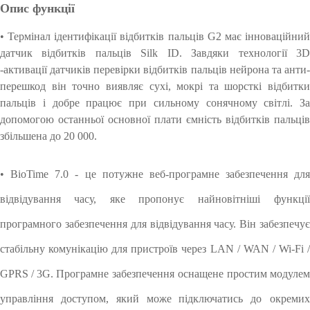
Опис функції
• Термінал ідентифікації відбитків пальців G2 має інноваційний
датчик відбитків пальців Silk ID. Завдяки технології 3D
-активації датчиків перевірки відбитків пальців нейрона та анти-
перешкод він точно виявляє
сухі, мокрі та шорсткі відбитки
пальців і добре працює при сильному сонячному світлі. За
допомогою останньої
основної плати ємність відбитків пальців
збільшена до 20 000.
• BioTime 7.0 - це потужне веб-програмне забезпечення для
відвідування часу, яке пропонує найновітніші
функці
програмного забезпечення для відвідування часу. Він забезпечує
стабільну комунікацію для пристроїв через
LAN / WAN / Wi-Fi /
GPRS / 3G. Програмне забезпечення
оснащене
простим модуле
управління доступом, який може підключатись до
окреми