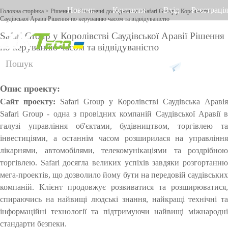
Новини
Контакти
Вхід
Реєстрація
Головна сторінка
>
Рішення
>
Тематичні дослідження
>Safari Group у Королівстві
Саудівської Аравії Рішення по керуванню часом та відвідуваністю
Safari Group у Королівстві Саудівської Аравії Рішення
по керуванню часом та відвідуваністю
Російська
Англійська
Українська
Продукт
Рішення
Підтримка
Опис проекту:
Д
Онла
П
Ус
Ро
О
У
л
йн
ро
та
зу
бл
пр
Сайт проекту:
Safari Group у Королівстві Саудівська Аравія
я
підтр
гр
тк
м
ік
ав
Safari Group - одна з провідних компаній Саудівської Аравії в
р
имка
ам
ув
н
ро
лі
Облік
Більш
Відео
Облік
Приві
галузі управління об'єктами, будівництвом, торгівлею та
Othaim Mall у Саудівській Аравії
Ferrovial – Будівельна компанія в Іспанії, рішення по 
і
не
ан
и
бо
н
інвестиціями, а останнім часом розширилася на управління
з
робоч
за
е>>
ня
домо
й
по
чо
д
ня
н
лікарнями, автомобілями, телекомунікаціями та роздрібною
FAQ
бе
пр
ді
го
до
и
ого
фон
венах
воріт
зп
от
м
ча
ст
торгівлею. Safari досягла великих успіхів завдяки розгортанню
х
Повід
еч
и
су
уп
мега-проектів, що дозволило йому бути на передовій саудівських
часу
Більш
долон
Контр
г
ен
C
о
компаній. Клієнт продовжує розвиватися та розширюватися,
омити
а
ня
O
м
Контр
е>>
і
олери
спираючись на найвищі людські знання, найкращі технічні та
л
VI
Рішення по контролю доступу Ellington Residential (U.A.E)
Рішення по керуванню ліфтами у компанії DAMAC,
про
у
інформаційні технології та підтримуючи найвищі міжнародні
D-
оль
Облік
досту
Ві
То
Бі
О
з
19
стандарти безпеки.
Переглянути більше варіантів
пробл