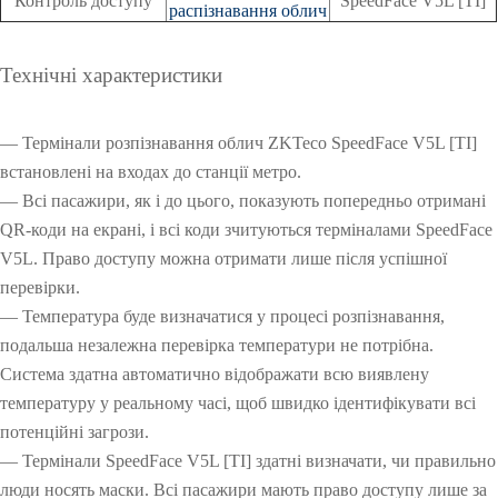
Контроль доступу
SpeedFace V5L [TI]
распізнавання облич
О
Технічні характеристики
О
— Термінали розпізнавання облич ZKTeco SpeedFace V5L [TI]
встановлені на входах до станції метро.
— Всі пасажири, як і до цього, показують попередньо отримані
QR-коди на екрані, і всі коди зчитуються терміналами SpeedFace
V5L. Право доступу можна отримати лише після успішної
перевірки.
— Температура буде визначатися у процесі розпізнавання,
подальша незалежна перевірка температури не потрібна.
Система здатна автоматично відображати всю виявлену
температуру у реальному часі, щоб швидко ідентифікувати всі
потенційні загрози.
— Термінали SpeedFace V5L [TI] здатні визначати, чи правильно
люди носять маски. Всі пасажири мають право доступу лише за