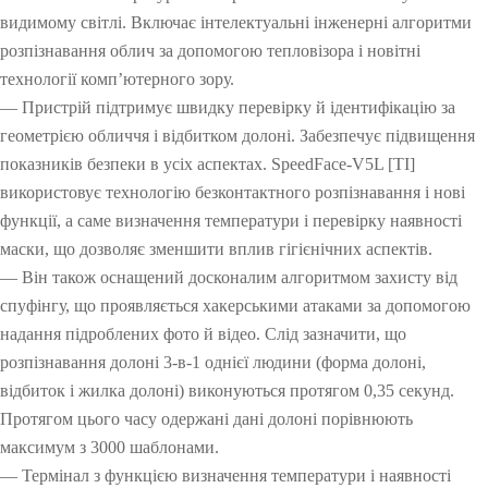
видимому світлі. Включає інтелектуальні інженерні алгоритми
розпізнавання облич за допомогою тепловізора і новітні
технології комп’ютерного зору.
— Пристрій підтримує швидку перевірку й ідентифікацію за
геометрією обличчя і відбитком долоні. Забезпечує підвищення
показників безпеки в усіх аспектах. SpeedFace-V5L [TI]
використовує технологію безконтактного розпізнавання і нові
функції, а саме визначення температури і перевірку наявності
маски, що дозволяє зменшити вплив гігієнічних аспектів.
— Він також оснащений досконалим алгоритмом захисту від
спуфінгу, що проявляється хакерськими атаками за допомогою
надання підроблених фото й відео. Слід зазначити, що
розпізнавання долоні 3-в-1 однієї людини (форма долоні,
відбиток і жилка долоні) виконуються протягом 0,35 секунд.
Протягом цього часу одержані дані долоні порівнюють
максимум з 3000 шаблонами.
— Термінал з функцією визначення температури і наявності