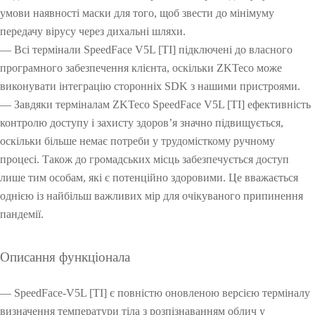
умови наявності маски для того, щоб звести до мінімуму
передачу вірусу через дихальні шляхи.
— Всі термінали SpeedFace V5L [TI] підключені до власного
програмного забезпечення клієнта, оскільки ZKTeco може
виконувати інтеграцію сторонніх SDK з нашими пристроями.
— Завдяки терміналам ZKTeco SpeedFace V5L [TI] ефективність
контролю доступу і захисту здоров’я значно підвищується,
оскільки більше немає потреби у трудомісткому ручному
процесі. Також до громадських місць забезпечується доступ
лише тим особам, які є потенційно здоровими. Це вважається
однією із найбільш важливих мір для очікуваного припинення
пандемії.
О
Описання функціонала
О
— SpeedFace-V5L [TI] є повністю оновленою версією терміналу
визначення температури тіла з розпізнаванням облич у