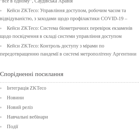
“все в одному”, Саудівська Аравія
Кейси ZKTeco: Управління доступом, робочим часом та
відвідуваністю, з заходами щодо профілактики COVID-19 –
Початкова школа університету Чулалонгкорн, Тайланд
Кейси ZKTeco: Система біометричних перевірок екзаменів
щодо посвідчення в складі системи управління доступом
Таїланду
Кейси ZKTeco: Контроль доступу з мірами по
передотвращенню пандемії в системі метрополітену Аргентини
Спорідненні посилання
Інтеграція ZKTeco
Новини
Новий реліз
Навчальні вебінари
Події