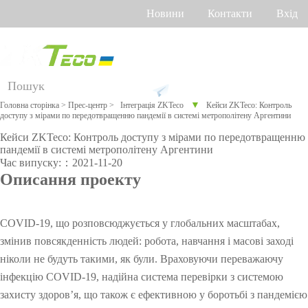
Новини
Контакти
Вхід
Російська
Англійська
Українська
Продукт
Р
Підтримка
▼
Головна сторінка
>
Прес-центр
>
Інтеграція ZKTeco
Кейси ZKTeco: Контроль
доступу з мірами по передотвращенню пандемії в системі метрополітену Аргентини
Д
Онлайн
Про
Уста
Розу
Обл
л
підтрим
грам
ткув
мни
ік
Кейси ZKTeco: Контроль доступу з мірами по передотвращенню
я
ка
пандемії в системі метрополітену Аргентини
не
анн
й
роб
р
Час випуску:：2021-11-20
забе
я
дім
очог
Облік
Більше>
Відеодо
Облік
Othaim Mall у Саудівській Аравії
і
Описання проекту
зпеч
про
о
з
FAQ
робочог
енн
>
ти
мофон
по
часу
О
н
я
CO
и
Повідом
о часу
Більше>
венах
VID
COVID-19, що розповсюджується у глобальних масштабах,
х
-19
змінив повсякденність людей: робота, навчання і масові заході
ити про
Контрол
>
долоні
г
а
ніколи не будуть такими, як були. Враховуючи переважаючу
проблем
ь
Облік за
л
Рішення по контролю доступу Ellington Residential (U.A.E)
інфекцію COVID-19, надійна система перевірки з системою
у
у
доступу
геометрі
захисту здоров’я, що також є ефективною у боротьбі з пандемією
Віде
Торг
Біом
Огл
з
Переглянути більше