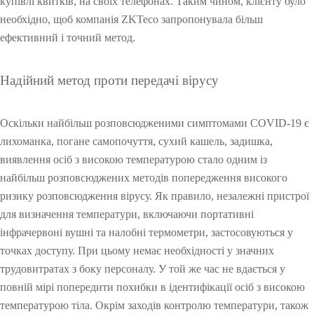
купівлі квитків, на своїх телефонах. Таким чином, клієнту було
V
н
0
e
y
необхідно, щоб компанія ZKTeco запропонувала більш
i
я
c
ефективний і точний метод.
s
u
i
r
О
b
i
Надійний метод проти передачі вірусу
l
t
О
e
y
L
Оскільки найбільш розповсюдженими симптомами COVID-19 є
i
лихоманка, погане самопочуття, сухий кашель, задишка,
g
h
виявлення осіб з високою температурою стало одним із
t
найбільш розповсюджених методів попередження високого
ризику розповсюдження вірусу. Як правило, незалежні пристрої
для визначення температури, включаючи портативні
інфрачервоні вушні та налобні термометри, застосовуються у
точках доступу. При цьому немає необхідності у значних
трудовитратах з боку персоналу. У той же час не вдається у
повній мірі попередити похибки в ідентифікації осіб з високою
температурою тіла. Окрім заходів контролю температури, також