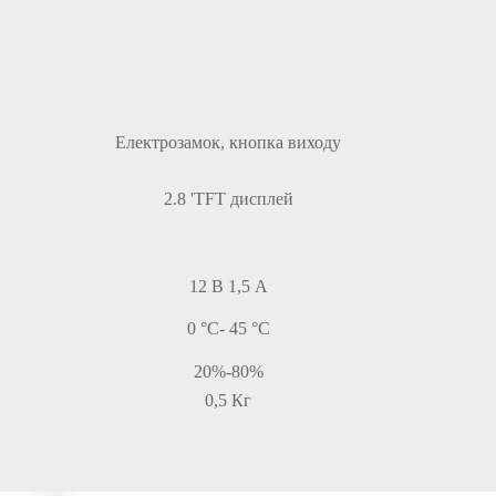
Електрозамок, кнопка виходу
2.8 'TFT дисплей
12 В 1,5 А
0 °C- 45 °C
20%-80%
0,5 Кг