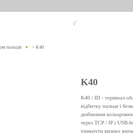
Підтримка
ком пальців
>
K40
▼
ання проти
Розумний дім
Обл
9
Відеодомофон
Облік п
K40
Більше>>
Облік з
обличч
K40 / ID - термінал о
Облік з
відбитку пальця і без
дюймовим кольоровим 
пальців
через TCP / IP і USB-
Більше
не
Біометричні модулі
Огл
уникнути ризику випа