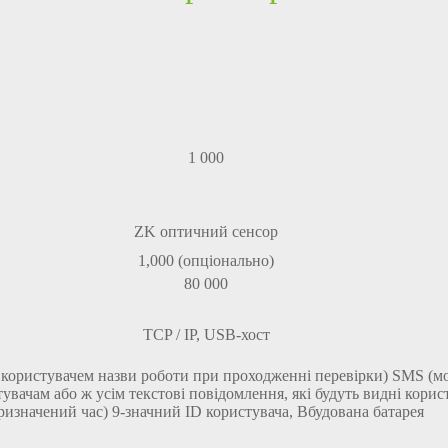
1 000
ZK оптичний сенсор
1,000 (опціонально
)
80 000
TCP / IP, USB-хост
 користувачем назви роботи при проходженні перевірки) SMS (
вачам або ж усім текстові повідомлення, які будуть видні корист
ризначений час) 9-значний ID користувача, Вбудована батарея