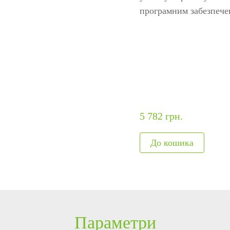
ня
авт
програмним забезпечен
я
Модулі, що вбудовуються
Метало
обладнання
Сканери відбитків
Детекто
и
Сканер вен пальця
наркот
Більше>>
Рентген
Більше
5 782 грн.
Параметри