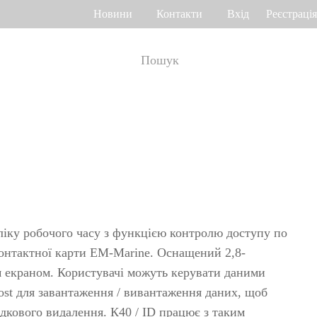
Новини
Контакти
Вхід
Реєстрація
ік робочого часу
Управління доступом
о венах долоні
Привід воріт
Othaim Mall у Саудівській Аравії
Ferrovial – Будівельна компанія в Іспанії, рішення по контролю доступу
а геометрією
Контролери доступу
я
Термінали доступу
бліку робочого часу з функцією контролю доступу по
а відбитком
Більше>>
контактної карти EM-Marine. Оснащений 2,8-
екраном. Користувачі можуть керувати даними
Рішення по контролю доступу Ellington Residential (U.A.E)
Рішення по керуванню ліфтами у компанії DAMAC, Дубай
host для завантаження / вивантаження даних, щоб
>>
яд багажу і
дкового видалення. К40 / ID працює з таким
Переглянути більше варіантів