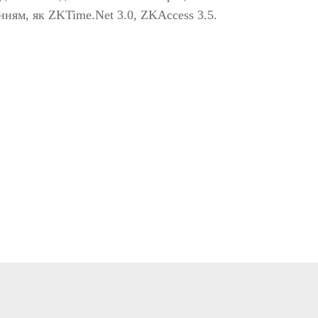
омобілів
ням, як ZKTime.Net 3.0, ZKAccess 3.5.
детектори
р вибухових і
ичних речовин
івські системи
>>