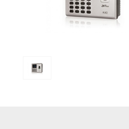
обладнан
PTZ відеокамери
POS перифері
IP камери
Антикражне 
HD відеокамери
POS термінал
Більше>>
Більше>>