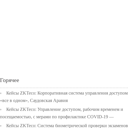
Горячее
Кейсы ZKTeco: Корпоративная система управления доступом
«все в одном», Саудовская Аравия
Кейсы ZKTeco: Управление доступом, рабочим временем и
посещаемостью, с мерами по профилактике COVID-19 —
Начальная школа университета Чулалонгкорн, Тайланд
Кейсы ZKTeco: Система биометрической проверки экзаменов