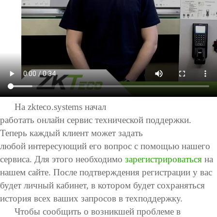
юдение
оборудован
еские
времен
Больше>>
ие
модули
и с
PTZ
POS
Интегриру
BioTim
e
видеокамеры
периферия
е модули
Управл
Замочн
IP
Антикражное
Сканеры
ение
ые
посети
решени
видеокамеры
оборудование
отпечатков
телями
я
с
HD
POS
Сканер вен
Управл
ZKBioS
ение
На zkteco.systems начал
ecurity
видеокамеры
терминалы
пальца
парков
работать онлайн сервис технической поддержки.
кой c
Больше>>
Больше>>
Больше>>
Теперь каждый клиент может задать
ZKBioS
ecurity
любой интересующий его вопрос с помощью нашего
сервиса. Для этого необходимо
зарегистрироваться
на
Решени
Систем
е для
а
нашем сайте. После подтверждения регистрации у вас
управл
безопас
будет личный кабинет, в котором будет сохраняться
ения
ности с
история всех ваших запросов в техподдержку.
Лифто
ZKBioS
м
ecurity
Чтобы сообщить о возникшей проблеме в