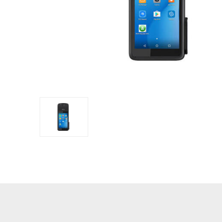
оборудов
PTZ видеокамеры
POS перифер
IP видеокамеры
Антикражное
HD видеокамеры
оборудование
Больше>>
POS термина
Больше>>