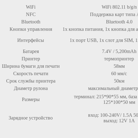
WiFi
WiFi 802.11 b/g/n
NFC
Поддержка карт типа 
Bluetooth
Bluetooth 4.0
Кнопки управления
1x кнопка питания, 1x кнопка для 
Интерфейсы
1x порт USB, 1x слот для SIM, 1
Батарея
7.4V / 5,200mAh
Принтер
термопринтер
Ширина бумаги для печати
58мм
Скорость печати
60 мм/с
Срок службы принтера
50км
Диаметр рулона
максимальный диаметр
терминал: 215*90*55 мм, база 
Размеры
125*100*50 мм
вход: 100-240V/ 1.5A 5
Зарядное устройство
выход: 12V 1A