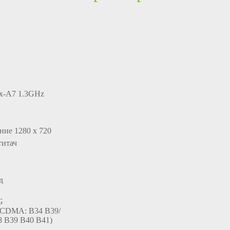
x-A7 1.3GHz
ние 1280 x 720
титач
д
G
CDMA: B34 B39/
 B39 B40 B41)