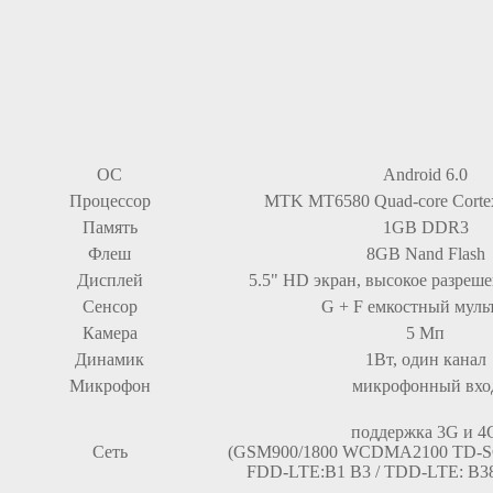
ОС
Android 6.0
Процессор
MTK MT6580 Quad-core Corte
Память
1GB DDR3
Флеш
8GB Nand Flash
Дисплей
5.5" HD экран, высокое разреше
Сенсор
G + F емкостный муль
Камера
5 Мп
Динамик
1Вт, один канал
Микрофон
микрофонный вхо
поддержка 3G и 4
Сеть
(GSM900/1800 WCDMA2100 TD-S
FDD-LTE:B1 B3 / TDD-LTE: B38