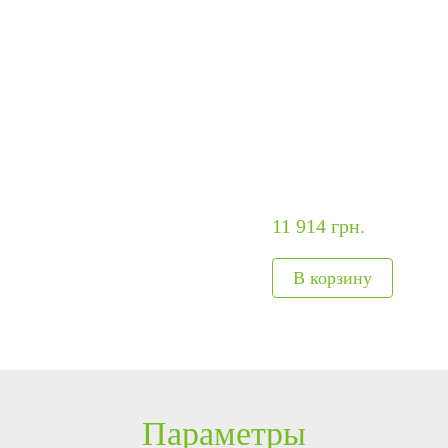
ание
модули
авт
ия
Интегрируемые модули
Металл
Сканеры отпечатков
Обнару
Сканер вен пальца
Рентге
лы
Больше>>
Больше
11 914 грн.
Параметры