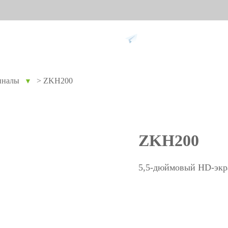
Поддержка
иналы
>
ZKH200
▼
ание против
Умный дом
Уче
9
вре
Видеодомофон
Учет п
ZKH200
Больше>>
Учет п
Учет по
5,5-дюймовый HD-экра
Больше
Биометрические
Дос