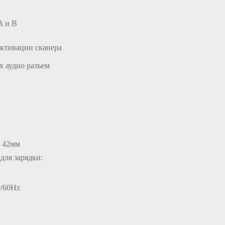
A и B
активации сканера
x аудио разъем
 42мм
для зарядки:
0/60Hz