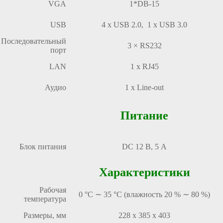
VGA
1*DB-15
USB
4 х USB 2.0, 1 х USB 3.0
Последовательный
3 × RS232
порт
LAN
1 х RJ45
Аудио
1 х Line-out
Питание
Блок питания
DC 12 В, 5 A
Характеристики
Рабочая
0 °C ∼ 35 °C (влажность 20 % ∼ 80 %)
температура
Размеры, мм
228 х 385 х 403