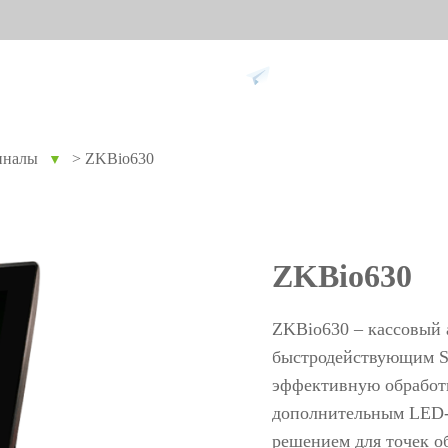
Поддержка
иналы
>
ZKBio630
▼
ание против
Умный дом
Уче
9
вре
Видеодомофон
Учет п
ZKBio630
Больше>>
Учет п
Учет по
ZKBio630 – кассовый 
Больше
быстродействующим S
эффективную обработ
дополнительным LED-
Биометрические
Дос
решением для точек о