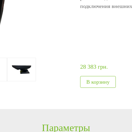
ание
модули
авт
подключения внешних
ия
Интегрируемые модули
Металл
Сканеры отпечатков
Обнару
Сканер вен пальца
Рентге
лы
Больше>>
Больше
28 383 грн.
Параметры