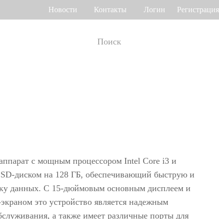
Новости
Контакты
Логин
Регистрация
т рабочего
Управление доступом
мени
о венам ладони
Привод ворот
Торговый центр Othaim в Саудовской Аравии
Ferrovial — Строительное предприятие в Испании, решение по контролю доступа
о геометрии лица
Контроллеры доступа
 отпечатку пальца
Терминалы доступа
аппарат с мощным процессором Intel Core i3 и
>>
Больше>>
SD-диском на 128 ГБ, обеспечивающий быструю и
ку данных. С 15-дюймовым основным дисплеем и
Решение для контроля доступа Ellington Residential (U.A.E)
Решение по управлению лифтами в компании DAMAC, Дубай
экраном это устройство является надежным
мотр багажа и
бслуживания, а также имеет различные порты для
Больше использований