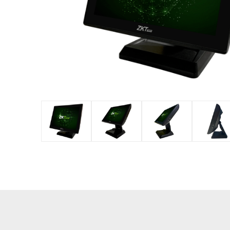
оборудов
PTZ видеокамеры
POS перифер
IP видеокамеры
Антикражное
HD видеокамеры
оборудование
Больше>>
POS термина
Больше>>