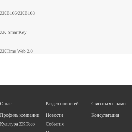
ZKB106/ZKB108
ZK SmartKey
ZKTime Web 2.0
О нас
Раздел новостей
Связаться с нами
Профиль компании
Новости
Консультация
Культура ZKTeco
События