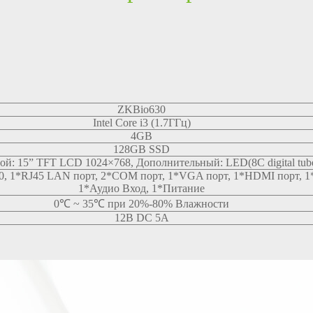
ZKBio630
Intel Core i3 (1.7ГГц)
4GB
128GB SSD
й: 15” TFT LCD 1024×768, Дополнительный: LED(8C digital tub
0, 1*RJ45 LAN порт, 2*COM порт, 1*VGA порт, 1*HDMI порт, 1
1*Аудио Вход, 1*Питание
0℃ ~ 35℃ при 20%-80% Влажности
12В DC 5A