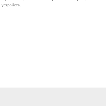
омобилей
 устройств.
одетекторы
житель взрывчатки
новские системы
>>