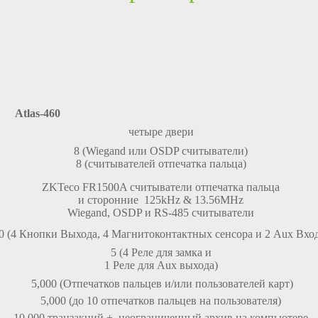
Atlas-460
четыре двери
8 (Wiegand или OSDP считыватели)
8 (считывателей отпечатка пальца)
ZKTeco FR1500A считыватели отпечатка пальца
и сторонние 125kHz & 13.56MHz
Wiegand, OSDP и RS-485 считыватели
0 (4 Кнопки Выхода, 4 Магнитоконтактных сенсора и 2 Aux Вход
5 (4 Реле для замка и
1 Реле для Aux выхода)
5,000 (Отпечатков пальцев и/или пользователей карт)
5,000 (до 10 отпечатков пальцев на пользователя)
10,000 транзакций + неограниченный архив на компьютере