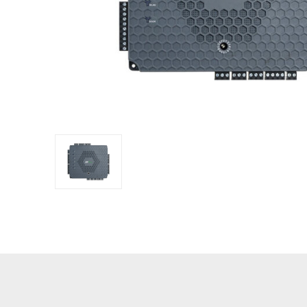
оборудов
PTZ видеокамеры
POS перифер
IP видеокамеры
Антикражное
HD видеокамеры
оборудование
Больше>>
POS термина
Больше>>