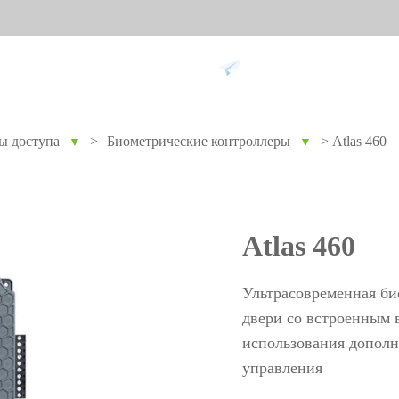
Поддержка
ы доступа
>
Биометрические контроллеры
>
Atlas 460
▼
▼
ание против
Умный дом
Уче
9
вре
Видеодомофон
Учет п
Atlas 460
Больше>>
Учет п
Учет по
Ультрасовременная би
Больше
двери со встроенным 
использования дополн
управления
Биометрические
Дос