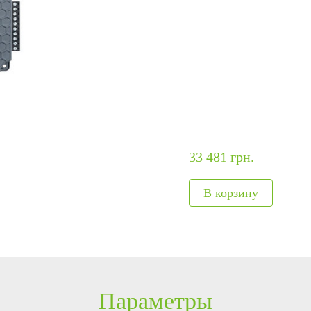
ание
модули
авт
ия
Интегрируемые модули
Металл
Сканеры отпечатков
Обнару
Сканер вен пальца
Рентге
лы
Больше>>
Больше
33 481 грн.
Параметры