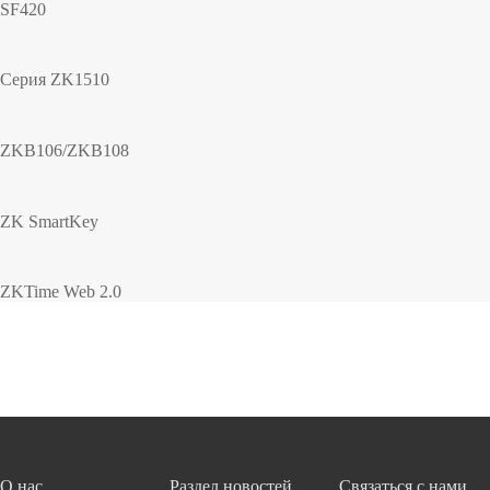
SF420
Серия ZK1510
ZKB106/ZKB108
ZK SmartKey
ZKTime Web 2.0
О нас
Раздел новостей
Связаться с нами