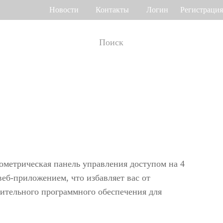
Новости
Контакты
Логин
Регистрация
т рабочего
Управление доступом
мени
о венам ладони
Привод ворот
Торговый центр Othaim в Саудовской Аравии
Ferrovial — Строительное предприятие в Испании, решение по контролю доступа
о геометрии лица
Контроллеры доступа
 отпечатку пальца
Терминалы доступа
ометрическая панель управления доступом на 4
>>
Больше>>
веб-приложением, что избавляет вас от
ительного программного обеспечения для
Решение для контроля доступа Ellington Residential (U.A.E)
Решение по управлению лифтами в компании DAMAC, Дубай
мотр багажа и
Больше использований