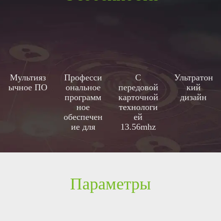
Мультияз
Професси
С
Ультратон
ычное ПО
ональное
передовой
кий
программ
карточной
дизайн
ное
технологи
обеспечен
ей
ие для
13.56mhz
управлени
Mifare-1
я замками
в отеле -
устанавли
вается
Параметры
одним
кликом