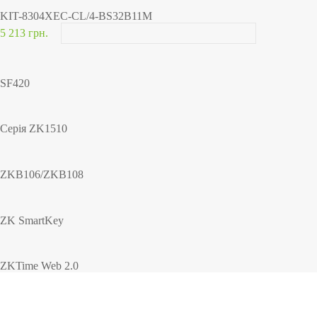
KIT-8304XEC-CL/4-BS32B11M
5 213 грн.
SF420
Серія ZK1510
ZKB106/ZKB108
ZK SmartKey
ZKTime Web 2.0