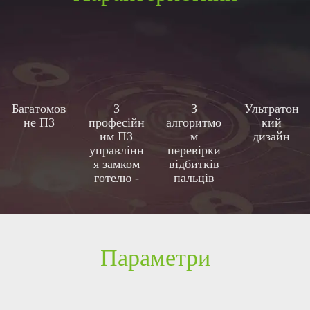
Багатомов
З
З
Ультратон
не ПЗ
професійн
алгоритмо
кий
им ПЗ
м
дизайн
управлінн
перевірки
я замком
відбитків
готелю -
пальців
встановл
нового
юється
Покоління
одним
кліком
мишки
Параметри