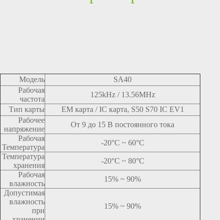
Модель
SA40
Рабочая
125kHz / 13.56MHz
частота
Тип карты
EM карта / IC карта, S50 S70 IC EV1
Рабочее
От 9 до 15 В постоянного тока
напряжение
Рабочая
-20°C ~ 60°C
Температура
Температура
-20°C ~ 80°C
хранения
Рабочая
15% ~ 90%
влажность
Допустимая
влажность
15% ~ 90%
при
хранении