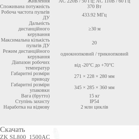
Живлення
AC 220В / 50 Гц; AC 110В / 60 Гц
Споживана потужність
370 Вт
Робоча частота пультів
433.92 МГц
ДУ
Дальність
дистанційного
≥30 м
керування
Максимальна кількість
20
пультів ДУ
Режим дистанційного
однокнопковий / трикнопковий
керування
Діапазон робочих
від -20°C до +70°C
температур
Габаритні розміри
271 × 228 × 280 мм
приводу
Габаритні розміри
345 × 285 × 360 мм
упаковки
Вага (брутто)
15 кг
Ступінь захисту
IP54
Наработка на відмову
2 млн циклів
Скачать
ZK SL800_1500AC