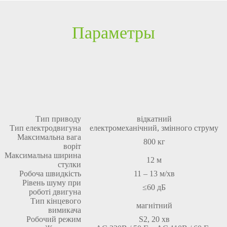
Параметры
Тип приводу
відкатний
Тип електродвигуна
електромеханічний, змінного струму
Максимальна вага
800 кг
воріт
Максимальна ширина
12 м
стулки
Робоча швидкість
11 – 13 м/хв
Рівень шуму при
≤60 дБ
роботі двигуна
Тип кінцевого
магнітний
вимикача
Робочий режим
S2, 20 хв