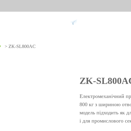
Підтримка
>
ZK-SL800AC
▼
ання проти
Розумний дім
Обл
9
Відеодомофон
Облік п
ZK-SL800A
Більше>>
Облік з
обличч
Електромеханічний пр
Облік з
800 кг з шириною отво
модель підходить як д
пальців
і для промислового се
Більше
не
Біометричні модулі
Огл