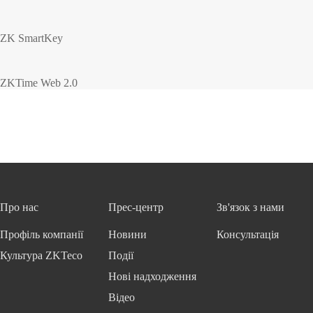
ZK SmartKey
ZKTime Web 2.0
Про нас
Прес-центр
Зв'язок з нами
Профіль компанії
Новини
Консультація
Культура ZKTeco
Події
Нові надходження
Відео