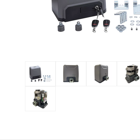
обладнан
PTZ відеокамери
POS перифері
IP камери
Антикражне 
HD відеокамери
POS термінал
Більше>>
Більше>>