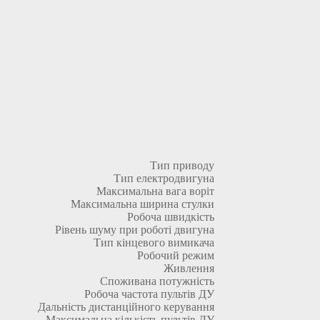
Тип приводу
Тип електродвигуна
Максимальна вага воріт
Максимальна ширина стулки
Робоча швидкість
Рівень шуму при роботі двигуна
Тип кінцевого вимикача
Робочий режим
Живлення
Споживана потужність
Робоча частота пультів ДУ
Дальність дистанційного керування
Максимальна кількість пультів ДУ