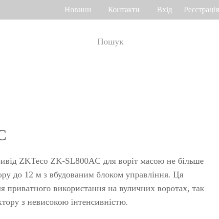
Новини
Контакти
Вхід
Реєстрація
ік робочого часу
Управління доступом
о венах долоні
Привід воріт
Othaim Mall у Саудівській Аравії
Ferrovial – Будівельна компанія в Іспанії, рішення по контролю доступу
C
а геометрією
Контролери доступу
я
Термінали доступу
ивід ZKTeco ZK-SL800AC для воріт масою не більше
а відбитком
Більше>>
ру до 12 м з вбудованим блоком управління. Ця
ля приватного використання на вуличних воротах, так
Рішення по контролю доступу Ellington Residential (U.A.E)
Рішення по керуванню ліфтами у компанії DAMAC, Дубай
ктору з невисокою інтенсивністю.
>>
яд багажу і
Переглянути більше варіантів