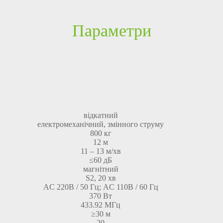
Параметри
відкатний
електромеханічний, змінного струму
800 кг
12 м
11 – 13 м/хв
≤60 дБ
магнітний
S2, 20 хв
AC 220В / 50 Гц; AC 110В / 60 Гц
370 Вт
433.92 МГц
≥30 м
20