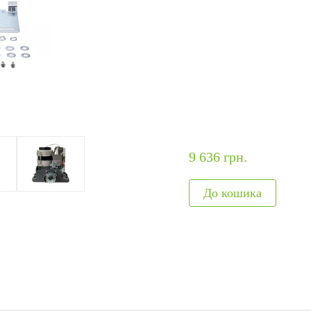
ня
авт
я
Модулі, що вбудовуються
Метало
обладнання
Сканери відбитків
Детекто
и
Сканер вен пальця
наркот
Більше>>
Рентген
Більше
9 636 грн.