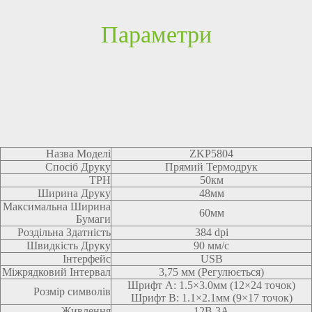
Параметри
Назва Моделі
ZKP5804
Спосіб Друку
Прямий Термодрук
ТРН
50км
Ширина Друку
48мм
Максимальна Ширина
60мм
Бумаги
Роздільна Здатність
384 dpi
Швидкість Друку
90 мм/с
Інтерфейс
USB
Міжрядковий Інтервал
3,75 мм (Регулюється)
Шрифт A: 1.5×3.0мм (12×24 точок)
Розмір символів
Шрифт B: 1.1×2.1мм (9×17 точок)
Живлення
12В 3А