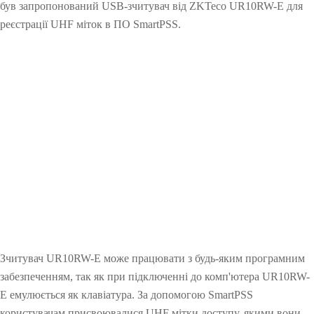
був запропонований USB-зчитувач від ZKTeco UR10RW-E для
V
н
0
e
y
реєстрації UHF міток в ПО SmartPSS.
i
я
c
s
u
i
r
b
i
l
t
e
y
L
i
g
h
t
Зчитувач UR10RW-E може працювати з будь-яким програмним
забезпеченням, так як при підключенні до комп'ютера UR10RW-
E емулюється як клавіатура. За допомогою SmartPSS
користувачам присвоювалися UHF мітки доступу, якими вони