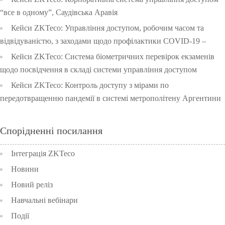
“все в одному”, Саудівська Аравія
Кейси ZKTeco: Управління доступом, робочим часом та
відвідуваністю, з заходами щодо профілактики COVID-19 –
Початкова школа університету Чулалонгкорн, Тайланд
Кейси ZKTeco: Система біометричних перевірок екзаменів
щодо посвідчення в складі системи управління доступом
Таїланду
Кейси ZKTeco: Контроль доступу з мірами по
передотвращенню пандемії в системі метрополітену Аргентини
Спорідненні посилання
Інтеграція ZKTeco
Новини
Новий реліз
Навчальні вебінари
Події