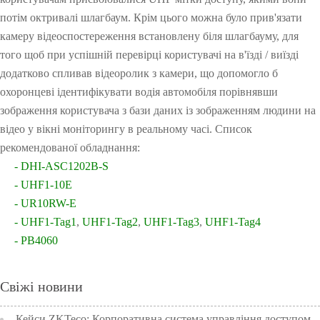
потім октривалі шлагбаум. Крім цього можна було прив'язати
камеру відеоспостереження встановлену біля шлагбауму, для
того щоб при успішній перевірці користувачі на в'їзді / виїзді
додатково спливав відеоролик з камери, що допомогло б
охоронцеві ідентифікувати водія автомобіля порівнявши
зображення користувача з бази даних із зображенням людини на
відео у вікні моніторингу в реальному часі. Список
рекомендованої обладнання:
-
DHI-ASC1202B-S
-
UHF1-10E
-
UR10RW-E
-
UHF1-Tag1
,
UHF1-Tag2
,
UHF1-Tag3
,
UHF1-Tag4
-
PB4060
Свіжі новини
Кейси ZKTeco: Корпоративна система управління доступом