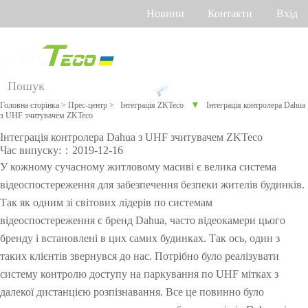
Новини
Контакти
Вхід
Російська
Англійська
Українська
Продукт
Р
Підтримка
▼
Головна сторінка
>
Прес-центр
>
Інтеграція ZKTeco
Інтеграція контролера Dahua
з UHF зчитувачем ZKTeco
Д
Онлайн
Про
Уста
Розу
Обл
л
підтрим
грам
ткув
мни
ік
Інтеграція контролера Dahua з UHF зчитувачем ZKTeco
я
ка
Час випуску:：2019-12-16
не
анн
й
роб
р
забе
я
дім
очог
Облік
Більше>
Відеодо
Облік
У кожному сучасному житловому масиві є велика система
Othaim Mall у Саудівській Аравії
і
зпеч
про
о
відеоспостереження для забезпечення безпеки жителів будинків.
з
FAQ
робочог
енн
>
ти
мофон
по
часу
н
Так як одним зі світових лідерів по системам
я
CO
и
Повідом
о часу
Більше>
венах
VID
відеоспостереження є бренд Dahua, часто відеокамери цього
х
-19
бренду і встановлені в цих самих будинках. Так ось, один з
ити про
Контрол
>
долоні
г
таких клієнтів звернувся до нас. Потрібно було реалізувати
а
проблем
ь
Облік за
л
систему контролю доступу на паркування по UHF мітках з
Рішення по контролю доступу Ellington Residential (U.A.E)
у
далекої дистанцією розпізнавання. Все це повинно було
у
доступу
геометрі
Віде
Торг
Біом
Огл
з
Переглянути більше