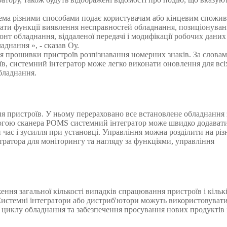
стема різними способами подає користувачам або кінцевим спожи
увати функції виявлення несправностей обладнання, позиціонува
онт обладнання, віддаленої передачі і модифікації робочих даних
днання », - сказав Оу.
я прошивки пристроїв розпізнавання номерних знаків. За словам
їв, системний інтегратор може легко виконати оновлення для всіх
обладнання.
я пристроїв. У ньому перераховано все встановлене обладнання 
омогою сканера POMS системний інтегратор може швидко додават
ас і зусилля при установці. Управління можна розділити на різн
тратора для моніторингу та нагляду за функціями, управління
ження загальної кількості випадків спрацювання пристроїв і кільк
Системні інтегратори або дистриб'ютори можуть використовуват
 циклу обладнання та забезпечення просування нових продуктів 