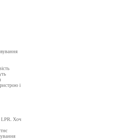
овування
вість
уть
л
пристрою і
ї LPR. Хоч
утнє
вування