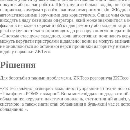
обладнан
покупок або на час роботи. Щоб залучити більше водіїв, операто
наприклад, камерам з розпізнаванням номерних знаків, ЖК-диспл
PTZ відеокамери
POS перифері
автоматизованими і зручними для користувачів. Однак чим склад
виходять з ладу без відома оператора, який може знаходитися в
IP камери
Антикражне 
фахівців на кожен окремий об'єкт для ремонту або модернізації п
різні незручності часто призводять до розчарування як операторів,
HD відеокамери
POS термінал
«Система стає дуже складною, коли автостоянки починають керу
можуть керувати пристроями віддалено; вони не можуть визначит
Більше>>
Більше>>
не оновлюються до останньої версії прошивки алгоритму визнач
відділу парковки ZKTeco.
Рішення
Для боротьби з такими проблемами, ZKTeco розгорнула ZKTeco 
«ZKTeco значно розширює можливості управління і технічного 
«Платформа POMS є хмарної. Вона може віддалено додавати обл
обладнання; керувати пакетами оновлень, статистичний аналіз, 
системою; а також знати стан обладнання в будь-який час за доп
обладнання ».