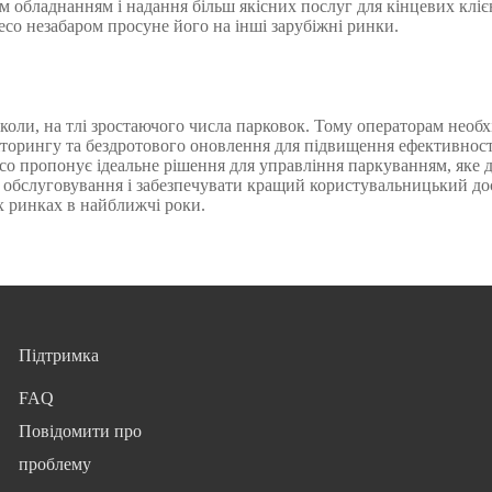
м обладнанням і надання більш якісних послуг для кінцевих клієн
co незабаром просуне його на інші зарубіжні ринки.
коли, на тлі зростаючого числа парковок. Тому операторам необх
іторингу та бездротового оновлення для підвищення ефективност
o пропонує ідеальне рішення для управління паркуванням, яке 
и обслуговування і забезпечувати кращий користувальницький до
х ринках в найближчі роки.
Підтримка
FAQ
Повідомити про
проблему