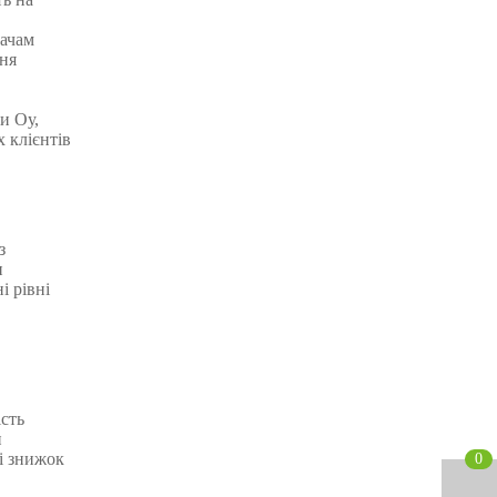
вачам
ння
и Оу,
 клієнтів
з
и
і рівні
ість
и
і знижок
0