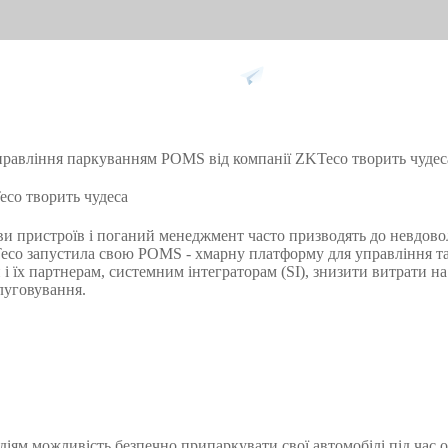
Підтримка
равління паркуванням POMS від компанії ZKTeco творить чудес
ання проти
Розумний дім
Обл
co творить чудеса
9
и пристроїв і поганий менеджмент часто призводять до невдов
Відеодомофон
Облік п
ZKTeco запустила свою POMS - хмарну платформу для управління т
 їх партнерам, системним інтеграторам (SI), знизити витрати на
Більше>>
Облік з
луговування.
обличч
Облік з
пальців
Більше
не
Біометричні модулі
Огл
іям можливість безпечно припаркувати свої автомобілі під час о