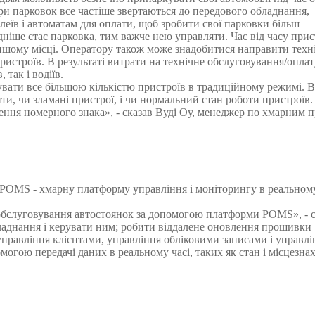
ня
авт
ри парковок все частіше звертаються до передового обладнання,
еїв і автоматам для оплати, щоб зробити свої парковки більш
я
Модулі, що вбудовуються
Метало
ніше стає парковка, тим важче нею управляти. Час від часу прис
 іншому місці. Оператору також може знадобитися направити техн
обладнання
Сканери відбитків
Детекто
ристроїв. В результаті витрати на технічне обслуговування/оплату
 так і водіїв.
и
Сканер вен пальця
наркот
вати все більшою кількістю пристроїв в традиційному режимі. 
и, чи зламані пристрої, і чи нормальний стан роботи пристроїв.
Більше>>
Рентген
ення номерного знака», - сказав Вуді Оу, менеджер по хмарним 
Більше
POMS - хмарну платформу управління і моніторингу в реальному
обслуговування автостоянок за допомогою платформи POMS», - с
аднання і керувати ним; робити віддалене оновлення прошивки
управління клієнтами, управління обліковими записами і управлі
омогою передачі даних в реальному часі, таких як стан і місцезн