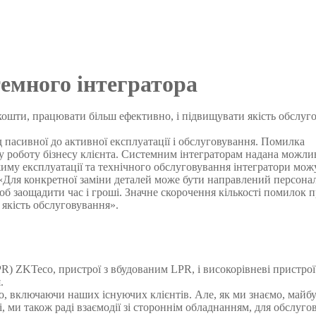
емного інтегратора
шти, працювати більш ефективно, і підвищувати якість обслуг
пасивної до активної експлуатації і обслуговування. Помилка
у роботу бізнесу клієнта. Системним інтеграторам надана можли
иму експлуатації та технічного обслуговування інтегратори мож
. «Для конкретної заміни деталей може бути направлений персона
б заощадити час і гроші. Значне скорочення кількості помилок 
якість обслуговування».
R) ZKTeco, пристрої з вбудованим LPR, і високорівневі пристро
.
, включаючи наших існуючих клієнтів. Але, як ми знаємо, майб
і, ми також раді взаємодії зі стороннім обладнанням, для обслуго