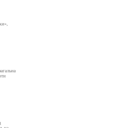
ки»,
загальна
оти
д
ть на