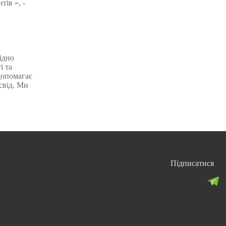
тів », -
ідно
і та
допомагає
свід. Ми
Підписатися