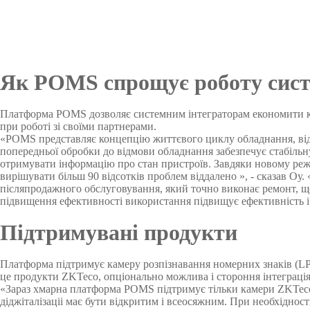
Як POMS спрощує роботу сист
Платформа POMS дозволяє системним інтеграторам економити ко
при роботі зі своїми партнерами.
«POMS представляє концепцію життєвого циклу обладнання, від 
попередньої обробки до відмови обладнання забезпечує стабільн
отримувати інформацію про стан пристроїв. Завдяки новому реж
вирішувати більш 90 відсотків проблем віддалено », - сказав Оу
післяпродажного обслуговування, який точно виконає ремонт, що
підвищення ефективності використання підвищує ефективність і 
Підтримувані продукти
Платформа підтримує камеру розпізнавання номерних знаків (LP
це продукти ZKTeco, опціонально можлива і стороння інтеграція
«Зараз хмарна платформа POMS підтримує тільки камери ZKTeco
діджіталізаціі має бути відкритим і всеосяжним. При необхідност