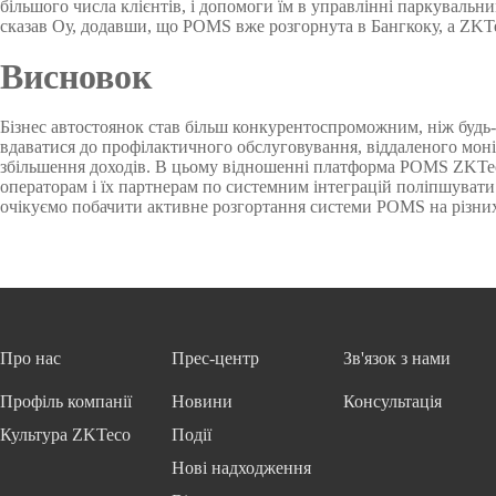
більшого числа клієнтів, і допомоги їм в управлінні паркувальни
сказав Оу, додавши, що POMS вже розгорнута в Бангкоку, а ZKTe
Висновок
Бізнес автостоянок став більш конкурентоспроможним, ніж будь-
вдаватися до профілактичного обслуговування, віддаленого мон
збільшення доходів. В цьому відношенні платформа POMS ZKTec
операторам і їх партнерам по системним інтеграцій поліпшуват
очікуємо побачити активне розгортання системи POMS на різни
Про нас
Прес-центр
Зв'язок з нами
Профіль компанії
Новини
Консультація
Культура ZKTeco
Події
Нові надходження