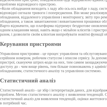
проблеми відповідного пристрою.
«Коли обладнання виходить з ладу або ось-ось вийде з ладу, си
відповідні сигнали тривоги і попередження. Він може реалізов
обладнання, віддаленого управління і моніторингу, звіту про рем
обладнання, а також завантаження і вивантаження прошивки обла
Варто відзначити, що платформа підтримує бездротове оновленн
одним клацанням миші, навіть якщо є мільйон клієнтів і пристро
разом, і дозволити своїм клієнтам випробувати новітні функції 
Керування пристроями
Управління пристроями - це процес управління та обслуговуванн
серійним номером, робочим статусом і описом сервісу. За доп
пристрої, скануючи штрих-коди на них, тим самим заощаджуючи ч
доступу до - чим вище рівень, тим більше повноважень у адмініс
обладнанням, статистичного аналізу та управління системою.
Статистичний аналіз
Статистичний аналіз - це збір і інтерпретація даних, для відобра
проблем. Метою статистичного аналізу є виявлення тенденцій. 
статистичний аналіз для виявлення тенденцій, оцінки життєвого
в потрібний час.