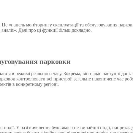
Це «панель моніторингу експлуатації та обслуговування парков
наліз». Далі про ці функції більш докладно.
слуговування парковки
ння в режимі реального часу. Зокрема, він надає наступні дані: 
арковок контролювати всі пристрої; загальне накопичене час роб
оектів в конкретному регіоні.
 події. У разі виявлення будь-якого незвичайної події, наприкла
атору, також будуть відображені відомості про подію, що вказую