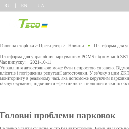
RU
EN
UA
Продукт
Рішення
Головна сторінка
>
Прес-центр
>
Новини
Платформа для уп
▼
Для різних галузей промисловості
Онлайн підтримка
Програмне
Устаткув
Платформа для управління паркуванням POMS від компанії ZKTe
забезпечення
COVID-1
Час випуску:：2021-10-11
Технологія
TimeCube для обліку
Управління автостоянкою може бути непростою справою. Відмов
FAQ
Облік робочого часу
Більше>>
клієнтів і погіршення репутації автостоянки. У зв'язку з цим 
розпізнавання осіб
відвідування
моніторингу в реальному часі, яка допоможе керуючим парковки і
Повідомити про
Visible Light
Контроль доступу
Облік робочого часу з
обслуговування, підвищити ефективність і поліпшити якість обс
BioTime 7.0
проблему
Торгівельне обладнання
Керування
Замкові рішення
Відео
Більше>>
відвідувачами
Управління парковкою
Головні проблеми парковок
із ZKBioSecurity
Рішення для
Система безпеки з
Відеоспостереження
Торгівель
управління Ліфтом
ZKBioSecurity
Складно уявити сучасне місто без автостоянок. Вони надають вод