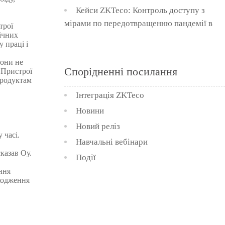
омобілів
Чулалонгкорн, Тайланд
складі системи управління доступом
Кейси ZKTeco: Контроль доступу з
Таїланду
детектори
мірами по передотвращенню пандемії в
трої
ічних
системі метрополітену Аргентини
р вибухових і
 праці і
ичних речовин
Вони не
Спорідненні посилання
 Пристрої
івські системи
продуктам
Інтеграція ZKTeco
>>
Новини
Новий реліз
 часі.
Навчальні вебінари
казав Оу.
Події
ння
аходження