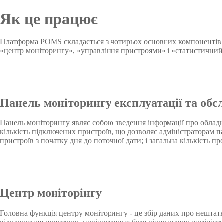
Як це працює
Платформа POMS складається з чотирьох основних компонентів. 
«центр моніторингу», «управління пристроями» і «статистичний а
Панель моніторингу експлуатації та об
Панель моніторингу являє собою зведення інформації про обладна
кількість підключених пристроїв, що дозволяє адміністраторам п
пристроїв з початку дня до поточної дати; і загальна кількість пр
Центр моніторінгу
Головна функція центру моніторингу - це збір даних про нештатні
відключення пристрою, повідомлення буде відправлено адміністр