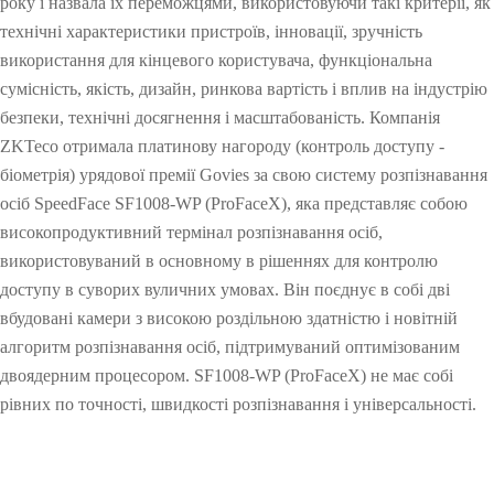
осп
івел
етри
яд
року і назвала їх переможцями, використовуючи такі критерії, як
е
Відео
Торгіве
єю
осте
ьне
чні
бага
й
технічні характеристики пристроїв, інновації, зручність
реж
обла
мод
жу і
PTZ
POS
Модулі,
Метало
п
льне
обличчя
використання для кінцевого користувача, функціональна
енн
дна
улі
авто
р
сумісність, якість, дизайн, ринкова вартість і вплив на індустрію
відеока
я
перифе
ння
що
детекто
мобі
о
обладна
Облік за
лів
м
безпеки, технічні досягнення і масштабованість. Компанія
мери
рія
вбудову
ри
и
ння
відбитк
ZKTeco отримала платинову нагороду (контроль доступу -
с
IP
Антикр
ються
Детекто
біометрія) урядової премії Govies за свою систему розпізнавання
Більше>
ом
л
осіб SpeedFace SF1008-WP (ProFaceX), яка представляє собою
о
камери
ажне
Сканер
р
>
пальців
в
високопродуктивний термінал розпізнавання осіб,
о
HD
обладна
и
вибухов
використовуваний в основному в рішеннях для контролю
Більше>
с
доступу в суворих вуличних умовах. Він поєднує в собі дві
т
відеока
ння
відбиткі
их і
>
і
вбудовані камери з високою роздільною здатністю і новітній
мери
POS
в
наркоти
алгоритм розпізнавання осіб, підтримуваний оптимізованим
Більше>
терміна
Сканер
чних
двоядерним процесором. SF1008-WP (ProFaceX) не має собі
Т
T
О
К
З
У
Р
С
рівних по точності, швидкості розпізнавання і універсальності.
е
i
б
е
а
п
і
и
>
ли
вен
речовин
х
m
л
р
м
р
ш
с
н
e
і
у
к
а
е
т
Більше>
пальця
Рентген
о
C
к
в
о
в
н
е