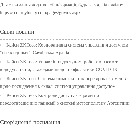
Для отримання додаткової інформації, будь ласка, відвідайте:
https://securitytoday.com/pages/govies.aspx
Свіжі новини
Кейси ZKTeco: Корпоративна система управління доступом
“все в одному”, Саудівська Аравія
Кейси ZKTeco: Управління доступом, робочим часом та
відвідуваністю, з заходами щодо профілактики COVID-19 –
Початкова школа університету Чулалонгкорн, Тайланд
Кейси ZKTeco: Система біометричних перевірок екзаменів
щодо посвідчення в складі системи управління доступом
Таїланду
Кейси ZKTeco: Контроль доступу з мірами по
передотвращенню пандемії в системі метрополітену Аргентини
Спорідненні посилання