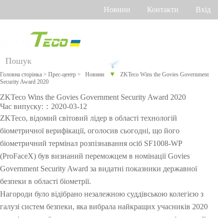
Новини
Контакти
Вхід
Російська
Англійська
Українська
Продукт
Р
Підтримка
▼
Головна сторінка
>
Прес-центр
>
Новини
ZKTeco Wins the Govies Government
Security Award 2020
Д
Онлайн
Про
Уста
Розу
Обл
л
підтрим
грам
ткув
мни
ік
ZKTeco Wins the Govies Government Security Award 2020
я
ка
Час випуску:：2020-03-12
не
анн
й
роб
р
забе
я
дім
очог
Облік
Більше>
Відеодо
Облік
ZKTeco, відомий світовий лідер в області технологій
Othaim Mall у Саудівській Аравії
і
зпеч
про
о
біометричної верифікації, оголосив сьогодні, що його
з
FAQ
робочог
енн
>
ти
мофон
по
часу
н
біометричний термінал розпізнавання осіб SF1008-WP
я
CO
и
Повідом
о часу
Більше>
венах
VID
(ProFaceX) був визнаний переможцем в номінації Govies
х
-19
Government Security Award за видатні показники державної
ити про
Контрол
>
долоні
г
безпеки в області біометрії.
а
проблем
ь
Облік за
л
Нагороди було відібрано незалежною суддівською колегією з
Рішення по контролю доступу Ellington Residential (U.A.E)
у
галузі систем безпеки, яка вибрала найкращих учасників 2020
у
доступу
геометрі
Віде
Торг
Біом
Огл
з
Переглянути більше