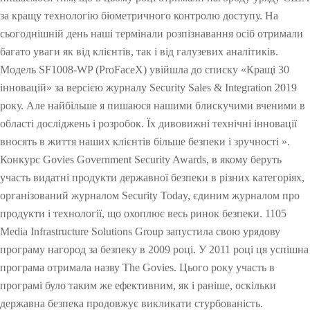
V
н
0
e
y
за кращу технологію біометричного контролю доступу. На
i
я
c
сьогоднішній день наші термінали розпізнавання осіб отримали
s
u
багато уваги як від клієнтів, так і від галузевих аналітиків.
i
r
Модель SF1008-WP (ProFaceX) увійшла до списку «Кращі 30
b
i
l
t
інновацій» за версією журналу Security Sales & Integration 2019
e
y
року. Але найбільше я пишаюся нашими блискучими вченими в
L
області досліджень і розробок. Їх дивовижні технічні інновації
i
вносять в життя наших клієнтів більше безпеки і зручності ».
g
h
Конкурс Govies Government Security Awards, в якому беруть
t
участь видатні продукти державної безпеки в різних категоріях,
організований журналом Security Today, єдиним журналом про
продукти і технології, що охоплює весь ринок безпеки. 1105
Media Infrastructure Solutions Group запустила свою урядову
програму нагород за безпеку в 2009 році. У 2011 році ця успішна
програма отримала назву The Govies. Цього року участь в
програмі було таким же ефективним, як і раніше, оскільки
державна безпека продовжує викликати стурбованість.