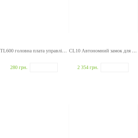
п
и
ра
з
в
Z
лі
K
н
Bi
н
o
я
S
Лі
ec
TL600 головна плата управління (mainboard)
CL10 Автономний замок для шаф
ф
ur
то
it
м
y
280 грн.
2 354 грн.