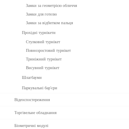
ht
Біл
лі
Замки за геометрією обличчя
к
Замки для готелю
р
о
Замки за відбитком пальця
б
Прохідні турнікети
о
ч
Стулковий турнікет
ог
Повнозростовий турнікет
о
ча
Триніжний турнікет
су
Висувний турнікет
з
Bi
Шлагбауми
o
Ti
Паркувальні бар'єри
m
Відеоспостереження
e
7.
0
Торгівельне обладнання
К
За
Біометричні модулі
ер
м