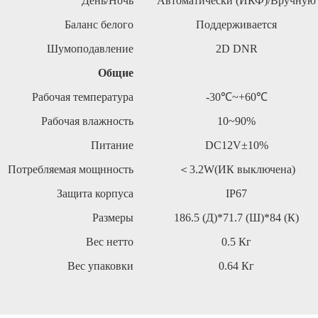
День/Ночь
Автоматически (ИКФ)/Вручную
Баланс белого
Поддерживается
Шумоподавление
2D
DNR
Общие
Рабочая температура
-30℃~+60℃
Рабочая влажность
10~90%
Питание
DC12V±10%
Потребляемая мощнность
＜
3.2W(ИК выключена
)
Защита корпуса
IP67
Размеры
186.5
(Д)*71.7
(Ш)*84
(К)
Вес нетто
0.5 Кг
Вес упаковки
0.64 Кг