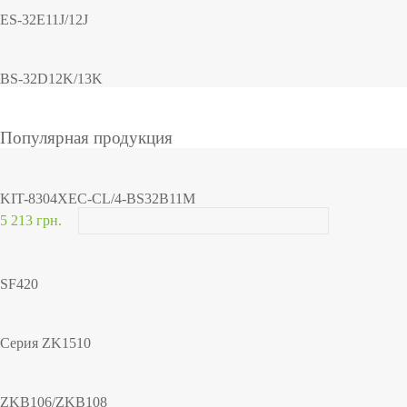
ES-32E11J/12J
BS-32D12K/13K
Популярная продукция
KIT-8304XEC-CL/4-BS32B11M
5 213 грн.
SF420
Серия ZK1510
ZKB106/ZKB108