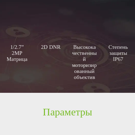
1/2.7”
2D DNR
Высокока
Степень
2MP
чественны
защиты
Матрица
й
IP67
моторизир
ованный
объектив
2.8~12mm
Параметры