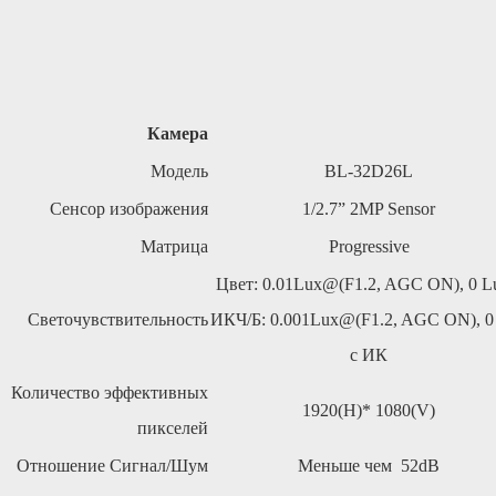
Камера
Модель
BL-32D26L
Сенсор изображения
1/2.7”
2MP
Sensor
Матрица
Progressive
Цвет:
0.01Lux@(F1.2,
AGC
ON),
0
L
Светочувствительность
ИК
Ч/Б:
0.001Lux@(F1.2,
AGC
ON),
0
с ИК
Количество эффективных
1920(H)*
1080(V)
пикселей
Отношение Сигнал/Шум
Меньше чем
52dB