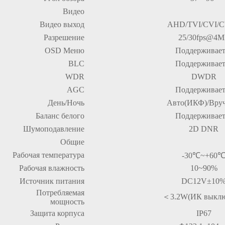
Видео
Видео выход
AHD/TVI/CVI/
Разрешение
25/30fps@4M
OSD Меню
Поддерживает
BLC
Поддерживает
WDR
DWDR
AGC
Поддерживает
День/Ночь
Авто(ИКФ)/Вру
Баланс белого
Поддерживает
Шумоподавление
2D DNR
Общие
Рабочая температура
-30℃~+60
Рабочая влажность
10~90%
Источник питания
DC12V±10
Потребляемая
＜
3.2W(ИК выклю
мощность
Защита корпуса
IP67