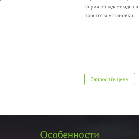
ание
модули
авт
Серия обладает идеал
ия
Интегрируемые модули
Металл
простоты установки.
Сканеры отпечатков
Обнару
Сканер вен пальца
Рентге
лы
Больше>>
Больше
Особенности