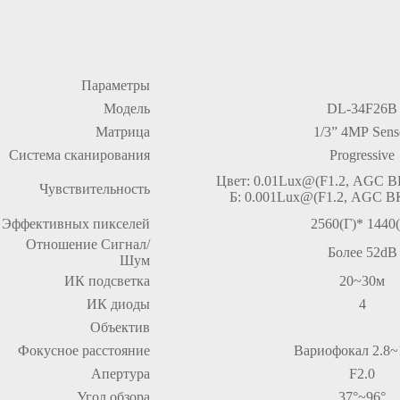
Параметры
Модель
DL-34F26B
Матрица
1/3” 4MP Sens
Система сканирования
Progressive
Цвет: 0.01Lux@(F1.2, AGC В
Чувствительность
Б: 0.001Lux@(F1.2, AGC ВК
Эффективных пикселей
2560(Г)* 1440
Отношение Сигнал/
Более 52dB
Шум
ИК подсветка
20~30м
ИК диоды
4
Объектив
Фокусное расстояние
Вариофокал 2.8
Апертура
F2.0
Угол обзора
37°~96°