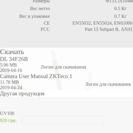
Размеры
Φ133.1x104м
Вес нетто
0.5 Кг
Вес в упаковке
0.7 Кг
CE
EN55032, EN55024, EN61000-
FCC
Part 15 Subpart B, ANSI
Скачать
DL 34F26B
5.96 MB
Логин для скачивания
2019-04-16
Camera User Manual ZKTeco 1
11.78 MB
Логин для скачивания
2019-04-24
Другая продукция
UV100
920 грн.