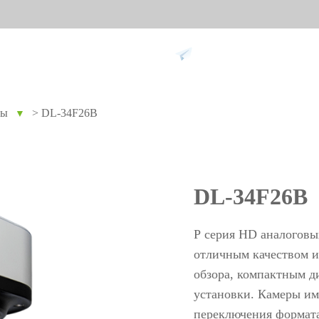
Поддержка
ры
>
DL-34F26B
▼
ание против
Умный дом
Уче
9
вре
Видеодомофон
Учет п
DL-34F26B
Больше>>
Учет п
Учет по
Р серия HD аналоговых
Больше
отличным качеством 
обзора, компактным 
установки. Камеры и
Биометрические
Дос
переключения формата