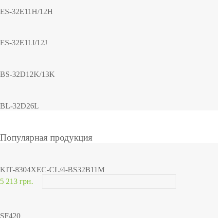
ES-32E11H/12H
ES-32E11J/12J
BS-32D12K/13K
BL-32D26L
Популярная продукция
KIT-8304XEC-CL/4-BS32B11M
5 213 грн.
SF420