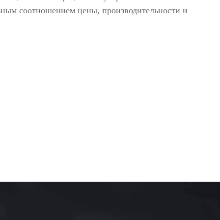
омобилей
ьным соотношением цены, производительности и
одетекторы
житель взрывчатки
новские системы
>>