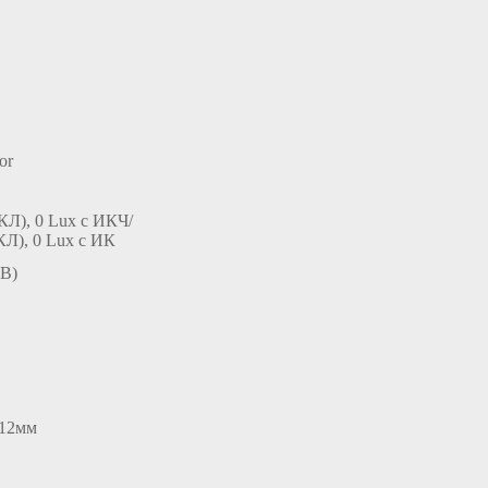
or
КЛ), 0 Lux с ИК
Ч/
Л), 0 Lux с ИК
(В)
~12мм