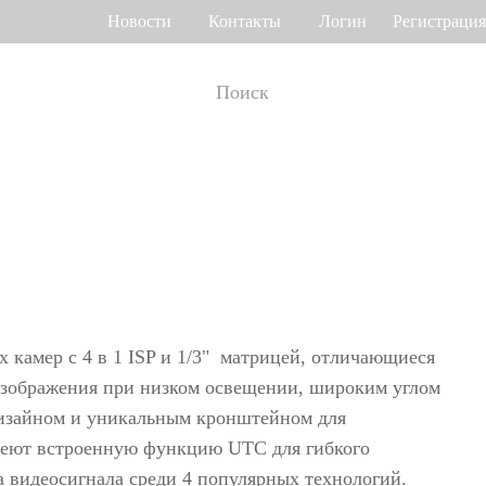
Новости
Контакты
Логин
Регистрация
т рабочего
Управление доступом
мени
о венам ладони
Привод ворот
Торговый центр Othaim в Саудовской Аравии
Ferrovial — Строительное предприятие в Испании, решение по контролю доступа
о геометрии лица
Контроллеры доступа
 отпечатку пальца
Терминалы доступа
 камер с 4 в 1 ISP и 1/3" матрицей,
отличающиеся
>>
Больше>>
изображения при низком освещении, широким углом
дизайном и уникальным кронштейном для
Решение для контроля доступа Ellington Residential (U.A.E)
Решение по управлению лифтами в компании DAMAC, Дубай
меют встроенную функцию UTC для гибкого
мотр багажа и
 видеосигнала среди 4 популярных технологий.
Больше использований