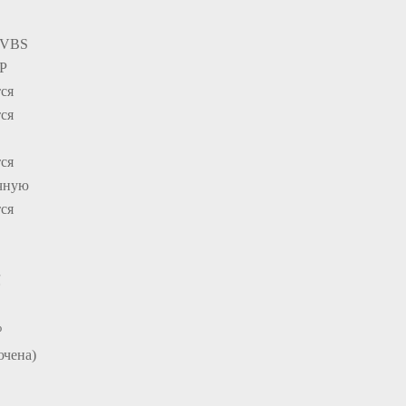
CVBS
P
ся
ся
ся
чную
ся
℃
%
чена)