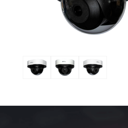
оборудов
PTZ видеокамеры
POS перифер
IP видеокамеры
Антикражное
HD видеокамеры
оборудование
Больше>>
POS термина
Больше>>