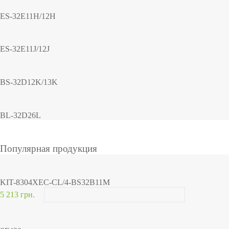
ES-32E11H/12H
ES-32E11J/12J
BS-32D12K/13K
BL-32D26L
Популярная продукция
KIT-8304XEC-CL/4-BS32B11M
5 213 грн.