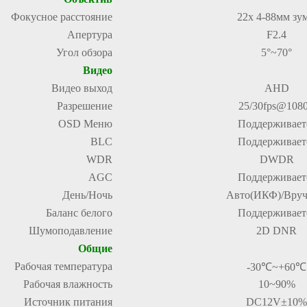
Фокусное расстояние
22x 4-88мм зу
Апертура
F2.4
Угол обзора
5°~70°
Видео
Видео выход
AHD
Разрешение
25/30fps@108
OSD Меню
Поддерживает
BLC
Поддерживает
WDR
DWDR
AGC
Поддерживает
День/Ночь
Авто(ИКФ)/Вру
Баланс белого
Поддерживает
Шумоподавление
2D DNR
Общие
Рабочая температура
-30℃~+60℃
Рабочая влажность
10~90%
Источник питания
DC12V±10%