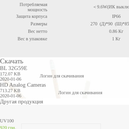
Потребляемая
＜9
.6W(ИК выклю
мощность
Защита корпуса
IP66
Размеры
270 (Д)*90 (Ш)*85
Вес нетто
0.86 Кг
Вес в упаковке
1 Кг
Скачать
BL 32G59E
172.07 KB
Логин для скачивания
2020-01-06
HD Analog Cameras
713.27 KB
Логин для скачивания
2020-01-06
Другая продукция
UV100
920 грн.