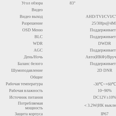
Угол обзора
83°
Видео
Видео выход
AHD/TVI/CVI/
Разрешение
25/30fps@4M
OSD Меню
Поддерживает
BLC
Поддерживает
WDR
DWDR
AGC
Поддерживает
День/Ночь
Авто(ИКФ)/Вру
Баланс белого
Поддерживает
Шумоподавление
2D DNR
Общие
Рабочая температура
-30℃~+60℃
Рабочая влажность
10~90%
Источник питания
DC12V±10
Потребляемая
＜
3.2W(ИК выклю
мощность
Защита корпуса
IP67