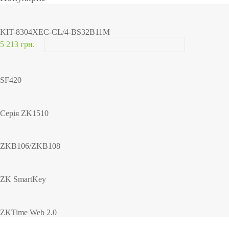
KIT-8304XEC-CL/4-BS32B11M
5 213 грн.
SF420
Серія ZK1510
ZKB106/ZKB108
ZK SmartKey
ZKTime Web 2.0