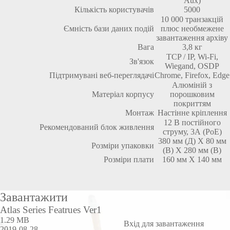
Aux)
Кількість користувачів
5000
10 000 транзакцій
Ємність бази даних подій
плюс необмежене
завантаження архіву
Вага
3,8 кг
TCP / IP, Wi-Fi,
Зв'язок
Wiegand, OSDP
Підтримувані веб-переглядачі
Chrome, Firefox, Edge
Алюміній з
Матеріал корпусу
порошковим
покриттям
Монтаж
Настінне кріплення
12 В постійного
Рекомендований блок живлення
струму, 3А (PoE)
380 мм (Д) Х 80 мм
Розміри упаковки
(В) Х 280 мм (В)
Розміри плати
160 мм X 140 мм
Завантажити
Atlas Series Featrues Ver1
1.29 MB
Вхід для завантаження
2019-08-28